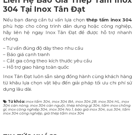
304
Tại Inox Tân Đạt
Nếu bạn đang cần tư vấn lựa chọn
thép tấm inox 304
phù hợp cho công trình dân dụng hoặc công nghiệp,
hãy liên hệ ngay Inox Tân Đạt để được hỗ trợ nhanh
chóng.
– Tư vấn đúng độ dày theo nhu cầu
– Báo giá cạnh tranh
– Cắt gia công theo kích thước yêu cầu
– Hỗ trợ giao hàng toàn quốc
Inox Tân Đạt luôn sẵn sàng đồng hành cùng khách hàng
từ khâu lựa chọn vật liệu đến giải pháp tối ưu chi phí sử
dụng lâu dài.
Từ khóa:
inox tấm 304
,
inox 304 BA
,
inox 304 2B
,
inox 304 HL
,
inox
304 cán nóng
,
inox 304 cán nguội
,
thép không gỉ 304
,
tấm inox chống
gỉ
,
inox công nghiệp 304
,
inox 304 No.1
,
báo giá inox 304
,
sus 304
,
tấm
inox 304 công nghiệp
,
giá thép tấm inox 304