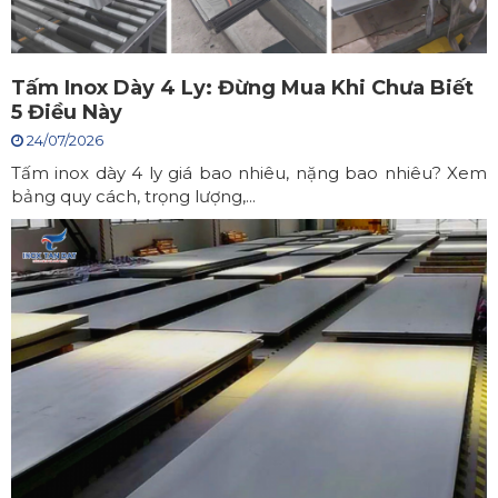
Tấm Inox Dày 4 Ly: Đừng Mua Khi Chưa Biết
5 Điều Này
24/07/2026
Tấm inox dày 4 ly giá bao nhiêu, nặng bao nhiêu? Xem
bảng quy cách, trọng lượng,...