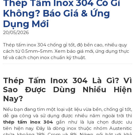
Thép Tấm Inox 304 Có Gỉ
Không? Báo Giá & Ứng
Dụng Mới
20/05/2026
Thép tấm inox 304 chống gỉ tốt, độ bền cao, nhiều quy
cách từ 0.5mm–5mm. Xem báo giá mới, ứng dụng thực
tế và cách chọn inox chuẩn kỹ thuật.
Thép Tấm Inox 304 Là Gì? Vì
Sao Được Dùng Nhiều Hiện
Nay?
Nếu bạn đang tìm một loại vật liệu vừa bền, chống gỉ tốt,
dễ gia công và sử dụng được nhiều năm ngoài trời thì
thép tấm inox 304
gần như là lựa chọn được ưu
tiên hiện nay. Đây là dòng inox thuộc nhóm Austenitic
chứa khoảng 18% Crom và 8% Niken, nổi bật với khả