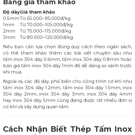
Bảng giá tham khảo
Độ dày
Giá tham khảo
0.5mm
Từ 65.000–95.000đ/kg
1mm
Từ 70.000–105.000đ/kg
2mm
Từ 75.000–115.000đ/kg
3mm
Từ 80.000–120.000đ/kg
Nếu bạn cần lựa chọn đúng quy cách theo ngân sách,
có thể tham khảo thêm các bài viết chuyên sâu như
tấm inox 304 dày 0.6mm
,
tấm inox 304 dày 0.8mm
hoặc
báo giá tấm inox 304 dày 1mm
để dễ dàng so sánh trước
khi mua.
Ngoài ra, các độ dày phổ biến cho công trình cơ khí như
tấm inox 304 dày 1.2mm
,
tấm inox 304 dày 1.5mm
,
inox
304 dày 2mm
,
inox 304 dày 3mm
,
inox 304 dày 4mm
hay
inox 304 dày 5mm
cũng đang được rất nhiều đơn vị
cơ khí và xây dựng quan tâm.
Cách Nhận Biết
Thép Tấm Inox