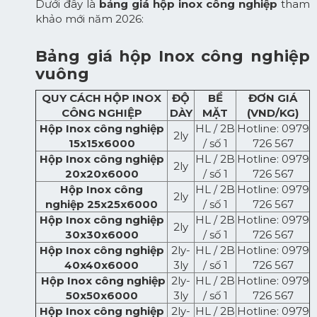
Dưới đây là
bảng giá hộp inox công nghiệp
tham
khảo mới năm 2026:
Bảng giá hộp Inox công nghiệp
vuông
Q
UY CÁCH
HỘP INOX
ĐỘ
BỀ
ĐƠN GIÁ
CÔNG NGHIỆP
DÀY
MẶT
(VND/KG)
Hộp Inox công nghiệp
HL / 2B
Hotline: 0979
2ly
15x15x6000
/ số 1
726 567
Hộp Inox công nghiệp
HL / 2B
Hotline: 0979
2ly
20x20x6000
/ số 1
726 567
Hộp Inox công
HL / 2B
Hotline: 0979
2ly
nghiệp 25x25x6000
/ số 1
726 567
Hộp Inox công nghiệp
HL / 2B
Hotline: 0979
2ly
30x30x6000
/ số 1
726 567
Hộp Inox công nghiệp
2ly-
HL / 2B
Hotline: 0979
40x40x6000
3ly
/ số 1
726 567
Hộp Inox công nghiệp
2ly-
HL / 2B
Hotline: 0979
50x50x6000
3ly
/ số 1
726 567
Hộp Inox công nghiệp
2ly-
HL / 2B
Hotline: 0979