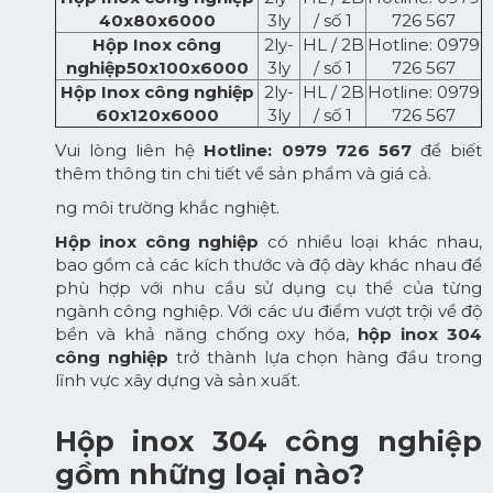
40x80x6000
3ly
/ số 1
726 567
Hộp Inox công
2ly-
HL / 2B
Hotline: 0979
nghiệp50x100x6000
3ly
/ số 1
726 567
Hộp Inox công nghiệp
2ly-
HL / 2B
Hotline: 0979
60x120x6000
3ly
/ số 1
726 567
Vui lòng liên hệ
Hotline: 0979 726 567
để biết
thêm thông tin chi tiết về sản phẩm và giá cả.
ng môi trường khắc nghiệt.
Hộp inox
công nghiệp
có nhiều loại khác nhau,
bao gồm cả các kích thước và độ dày khác nhau để
phù hợp với nhu cầu sử dụng cụ thể của từng
ngành công nghiệp. Với các ưu điểm vượt trội về độ
bền và khả năng chống oxy hóa,
hộp inox 304
công nghiệp
trở thành lựa chọn hàng đầu trong
lĩnh vực xây dựng và sản xuất.
Hộp inox 304 công nghiệp
gồm những loại nào?