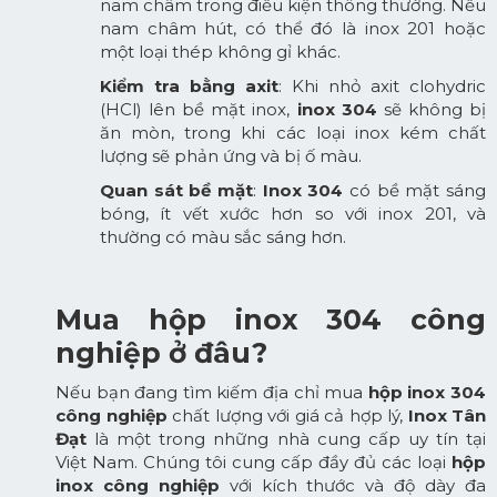
nam châm trong điều kiện thông thường. Nếu
nam châm hút, có thể đó là inox 201 hoặc
một loại thép không gỉ khác.
Kiểm tra bằng axit
: Khi nhỏ axit clohydric
(HCl) lên bề mặt inox,
inox 304
sẽ không bị
ăn mòn, trong khi các loại inox kém chất
lượng sẽ phản ứng và bị ố màu.
Quan sát bề mặt
:
Inox 304
có bề mặt sáng
bóng, ít vết xước hơn so với inox 201, và
thường có màu sắc sáng hơn.
Mua hộp inox 304 công
nghiệp ở đâu?
Nếu bạn đang tìm kiếm địa chỉ mua
hộp inox 304
công nghiệp
chất lượng với giá cả hợp lý,
Inox Tân
Đạt
là một trong những nhà cung cấp uy tín tại
Việt Nam. Chúng tôi cung cấp đầy đủ các loại
hộp
inox công nghiệp
với kích thước và độ dày đa