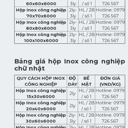
60x60x6000
3ly
/ số 1
726 567
Hộp Inox công nghiệp
2ly-
HL / 2B
Hotline: 0979
70x70x6000
3ly
/ số 1
726 567
Hộp Inox công nghiệp
2ly-
HL / 2B
Hotline: 0979
80x80x6000
3ly
/ số 1
726 567
Hộp Inox công nghiệp
2ly-
HL / 2B
Hotline: 0979
100x100x6000
3ly
/ số 1
726 567
Bảng giá hộp Inox công nghiệp
chữ nhật
QUY CÁCH HỘP INOX
ĐỘ
BỀ
ĐƠN GIÁ
CÔNG NGHIỆP
DÀY
MẶT
(VND/KG)
Hộp Inox công nghiệp
HL / 2B
Hotline: 0979
2ly
15x30x6000
/ số 1
726 567
Hộp Inox công nghiệp
HL / 2B
Hotline: 0979
2ly
20x40x6000
/ số 1
726 567
Hộp Inox công nghiệp
2ly-
HL / 2B
Hotline: 0979
30x60x6000
3ly
/ số 1
726 567
Hộp Inox công nghiệp
2ly-
HL / 2B
Hotline: 0979