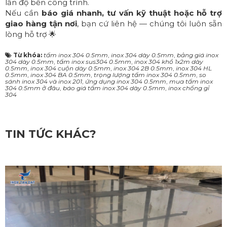
lẫn độ bền công trình.
Nếu cần
báo giá nhanh, tư vấn kỹ thuật hoặc hỗ trợ
giao hàng tận nơi
, bạn cứ liên hệ — chúng tôi luôn sẵn
lòng hỗ trợ 🌟
Từ khóa:
tấm inox 304 0.5mm
,
inox 304 dày 0.5mm
,
bảng giá inox
304 dày 0.5mm
,
tấm inox sus304 0.5mm
,
inox 304 khổ 1x2m dày
0.5mm
,
inox 304 cuộn dày 0.5mm
,
inox 304 2B 0.5mm
,
inox 304 HL
0.5mm
,
inox 304 BA 0.5mm
,
trọng lượng tấm inox 304 0.5mm
,
so
sánh inox 304 và inox 201
,
ứng dụng inox 304 0.5mm
,
mua tấm inox
304 0.5mm ở đâu
,
báo giá tấm inox 304 dày 0.5mm
,
inox chống gỉ
304
TIN TỨC KHÁC?