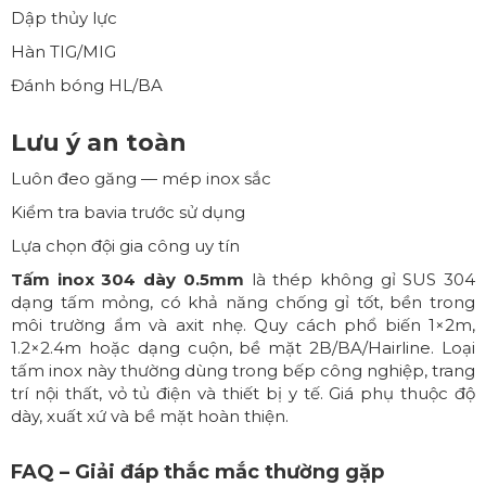
Dập thủy lực
Hàn TIG/MIG
Đánh bóng HL/BA
Lưu ý an toàn
Luôn đeo găng — mép inox sắc
Kiểm tra bavia trước sử dụng
Lựa chọn đội gia công uy tín
Tấm inox 304 dày 0.5mm
là thép không gỉ SUS 304
dạng tấm mỏng, có khả năng chống gỉ tốt, bền trong
môi trường ẩm và axit nhẹ. Quy cách phổ biến 1×2m,
1.2×2.4m hoặc dạng cuộn, bề mặt 2B/BA/Hairline. Loại
tấm inox này thường dùng trong bếp công nghiệp, trang
trí nội thất, vỏ tủ điện và thiết bị y tế. Giá phụ thuộc độ
dày, xuất xứ và bề mặt hoàn thiện.
FAQ – Giải đáp thắc mắc thường gặp