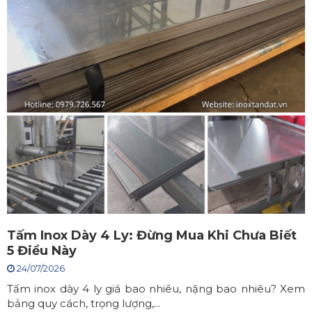
Tấm Inox Dày 4 Ly: Đừng Mua Khi Chưa Biết
5 Điều Này
24/07/2026
Tấm inox dày 4 ly giá bao nhiêu, nặng bao nhiêu? Xem
bảng quy cách, trọng lượng,...