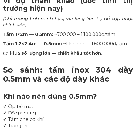
Ví dụ tham khảo (ước tính thị
trường hiện nay)
(Chỉ mang tính minh họa, vui lòng liên hệ để cập nhật
chính xác)
Tấm 1×2m — 0.5mm:
~700.000 – 1.100.000đ/tấm
Tấm 1.2×2.4m — 0.5mm:
~1.100.000 – 1.600.000đ/tấm
👉 Mua
số lượng lớn — chiết khấu tốt hơn.
So sánh: tấm inox 304 dày
0.5mm và các độ dày khác
Khi nào nên dùng 0.5mm?
✔ Ốp bề mặt
✔ Đồ gia dụng
✔ Tấm che cơ khí
✔ Trang trí