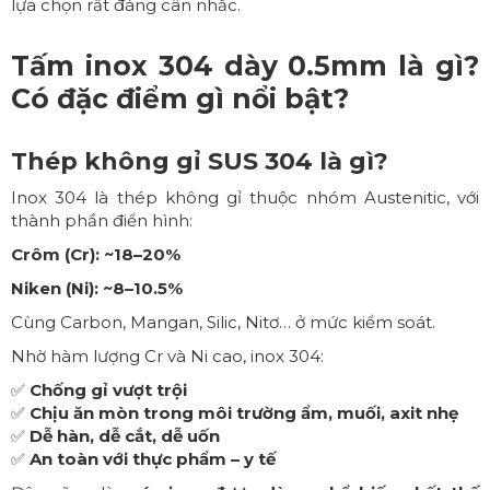
lựa chọn rất đáng cân nhắc.
Tấm inox 304 dày 0.5mm là gì?
Có đặc điểm gì nổi bật?
Thép không gỉ SUS 304 là gì?
Inox 304 là thép không gỉ thuộc nhóm Austenitic, với
thành phần điển hình:
Crôm (Cr): ~18–20%
Niken (Ni): ~8–10.5%
Cùng Carbon, Mangan, Silic, Nitơ… ở mức kiểm soát.
Nhờ hàm lượng Cr và Ni cao, inox 304:
✅
Chống gỉ vượt trội
✅
Chịu ăn mòn trong môi trường ẩm, muối, axit nhẹ
✅
Dễ hàn, dễ cắt, dễ uốn
✅
An toàn với thực phẩm – y tế