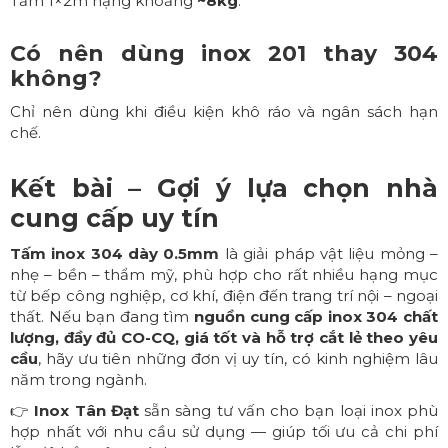
Tấm 1×2m nặng khoảng
~8kg
.
Có nên dùng inox 201 thay 304
không?
Chỉ nên dùng khi điều kiện khô ráo và ngân sách hạn
chế.
Kết bài – Gợi ý lựa chọn nhà
cung cấp uy tín
Tấm inox 304 dày 0.5mm
là giải pháp vật liệu mỏng –
nhẹ – bền – thẩm mỹ, phù hợp cho rất nhiều hạng mục
từ bếp công nghiệp, cơ khí, điện đến trang trí nội – ngoại
thất. Nếu bạn đang tìm
nguồn cung cấp inox 304 chất
lượng, đầy đủ CO-CQ, giá tốt và hỗ trợ cắt lẻ theo yêu
cầu
, hãy ưu tiên những đơn vị uy tín, có kinh nghiệm lâu
năm trong ngành.
👉
Inox Tân Đạt
sẵn sàng tư vấn cho bạn loại inox phù
hợp nhất với nhu cầu sử dụng — giúp tối ưu cả chi phí