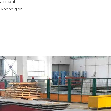
mòn mạnh
g không giòn