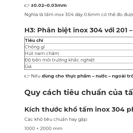
👉
±0.02–0.03mm
Nghĩa là tấm inox 304 dày 0.6mm có thể đo đư
H3: Phân biệt inox 304 với 201 
Tiêu chí
Chống gỉ
Hút nam châm
Độ bền môi trường khắc nghiệt
Giá
👉 Nếu
dùng cho thực phẩm – nước – ngoài tr
Quy cách tiêu chuẩn của t
Kích thước khổ tấm inox 304 p
Các khổ tiêu chuẩn hay gặp:
1000 × 2000 mm