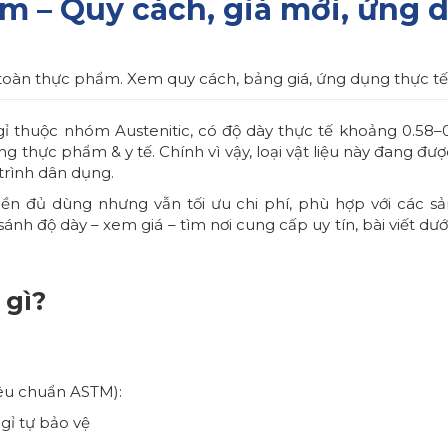
 – Quy cách, giá mới, ứng dụ
oàn thực phẩm. Xem quy cách, bảng giá, ứng dụng thực tế v
gỉ thuộc nhóm Austenitic, có độ dày thực tế khoảng 0.58–0
g thực phẩm & y tế. Chính vì vậy, loại vật liệu này đang đượ
 trình dân dụng.
bền đủ dùng nhưng vẫn tối ưu chi phí, phù hợp với các 
h độ dày – xem giá – tìm nơi cung cấp uy tín, bài viết dưới 
 gì?
iêu chuẩn ASTM):
ỉ tự bảo vệ