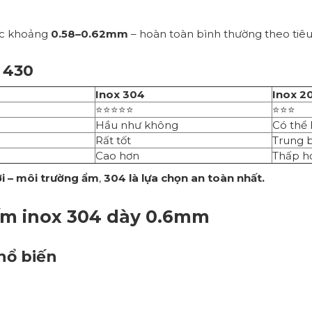
ợc khoảng
0.58–0.62mm
– hoàn toàn bình thường theo tiê
– 430
Inox 304
Inox 2
⭐⭐⭐⭐⭐
⭐⭐⭐
Hầu như không
Có thể 
Rất tốt
Trung 
Cao hơn
Thấp h
ời – môi trường ẩm
,
304 là lựa chọn an toàn nhất.
ấm inox 304 dày 0.6mm
hổ biến