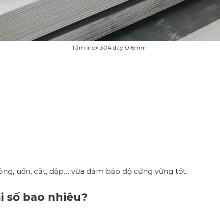
Tấm inox 304 dày 0.6mm
ông, uốn, cắt, dập… vừa đảm bảo độ cứng vững tốt.
i số bao nhiêu?