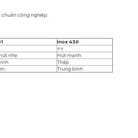
u chuẩn công nghiệp.
01
Inox 430
⭐⭐
hút nhẹ
Hút mạnh
bình
Thấp
ơn
Trung bình