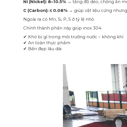
Ni (Nickel): 8–10.5%
→ tăng độ dẻo, chống ăn 
C (Carbon): ≤ 0.08%
→ giúp vật liệu cứng nhưn
Ngoài ra có Mn, Si, P, S ở tỷ lệ nhỏ
Chính thành phần này giúp inox 304:
✔ Khó bị gỉ trong môi trường nước – không khí
✔ An toàn thực phẩm
✔ Bền đẹp lâu dài