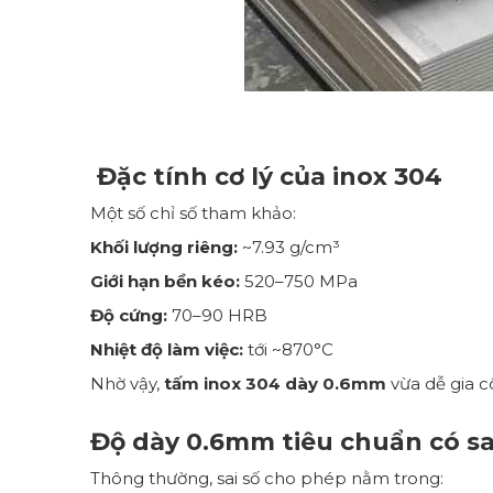
Đặc tính cơ lý của inox 304
Một số chỉ số tham khảo:
Khối lượng riêng:
~7.93 g/cm³
Giới hạn bền kéo:
520–750 MPa
Độ cứng:
70–90 HRB
Nhiệt độ làm việc:
tới ~870°C
Nhờ vậy,
tấm inox 304 dày 0.6mm
vừa dễ gia c
Độ dày 0.6mm tiêu chuẩn có sa
Thông thường, sai số cho phép nằm trong: