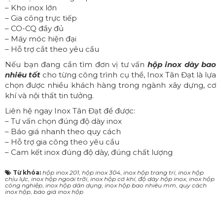
– Kho inox lớn
– Gia công trực tiếp
– CO-CQ đầy đủ
– Máy móc hiện đại
– Hỗ trợ cắt theo yêu cầu
Nếu bạn đang cần tìm đơn vị tư vấn
hộp inox dày bao
nhiêu tốt
cho từng công trình cụ thể, Inox Tân Đạt là lựa
chọn được nhiều khách hàng trong ngành xây dựng, cơ
khí và nội thất tin tưởng.
Liên hệ ngay
Inox Tân Đạt
để được:
– Tư vấn chọn đúng độ dày inox
– Báo giá nhanh theo quy cách
– Hỗ trợ gia công theo yêu cầu
– Cam kết inox đúng độ dày, đúng chất lượng
Từ khóa:
hộp inox 201
,
hộp inox 304
,
inox hộp trang trí
,
inox hộp
chịu lực
,
inox hộp ngoài trời
,
inox hộp cơ khí
,
độ dày hộp inox
,
inox hộp
công nghiệp
,
inox hộp dân dụng
,
inox hộp bao nhiêu mm
,
quy cách
inox hộp
,
báo giá inox hộp