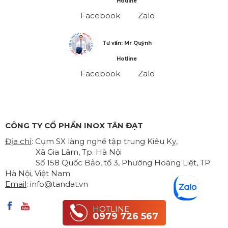
Hotline
Facebook
Zalo
Tư vấn: Mr Quỳnh
Hotline
Facebook
Zalo
CÔNG TY CỔ PHẦN INOX TÂN ĐẠT
Địa chỉ
: Cụm SX làng nghề tập trung Kiêu Kỵ,
Xã Gia Lâm, Tp. Hà Nội
Số 158 Quốc Bảo, tổ 3, Phường Hoàng Liệt, TP
Hà Nội, Việt Nam
Email
:
info@tandat.vn
HOTLINE
0979 726 567