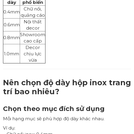
dày
phổ biến
Chữ nổi,
0.4mm
quảng cáo
Nội thất
0.6mm
decor
Showroom
0.8mm
cao cấp
Decor
1.0mm
chịu lực
vừa
Nên chọn độ dày hộp inox trang
trí bao nhiêu?
Chọn theo mục đích sử dụng
Mỗi hạng mục sẽ phù hợp độ dày khác nhau.
Ví dụ: