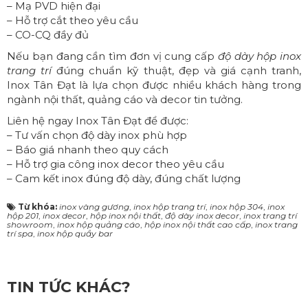
– Mạ PVD hiện đại
– Hỗ trợ cắt theo yêu cầu
– CO-CQ đầy đủ
Nếu bạn đang cần tìm đơn vị cung cấp
độ dày hộp inox
trang trí
đúng chuẩn kỹ thuật, đẹp và giá cạnh tranh,
Inox Tân Đạt là lựa chọn được nhiều khách hàng trong
ngành nội thất, quảng cáo và decor tin tưởng.
Liên hệ ngay
Inox Tân Đạt
để được:
– Tư vấn chọn độ dày inox phù hợp
– Báo giá nhanh theo quy cách
– Hỗ trợ gia công inox decor theo yêu cầu
– Cam kết inox đúng độ dày, đúng chất lượng
Từ khóa:
inox vàng gương
,
inox hộp trang trí
,
inox hộp 304
,
inox
hộp 201
,
inox decor
,
hộp inox nội thất
,
độ dày inox decor
,
inox trang trí
showroom
,
inox hộp quảng cáo
,
hộp inox nội thất cao cấp
,
inox trang
trí spa
,
inox hộp quầy bar
TIN TỨC KHÁC?