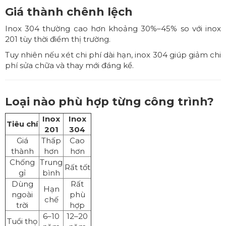
Giá thành chênh lệch
Inox 304 thường cao hơn khoảng 30%–45% so với inox
201 tùy thời điểm thị trường.
Tuy nhiên nếu xét chi phí dài hạn, inox 304 giúp giảm chi
phí sửa chữa và thay mới đáng kể.
Loại nào phù hợp từng công trình?
Inox
Inox
Tiêu chí
201
304
Giá
Thấp
Cao
thành
hơn
hơn
Chống
Trung
Rất tốt
gỉ
bình
Dùng
Rất
Hạn
ngoài
phù
chế
trời
hợp
6–10
12–20
Tuổi thọ