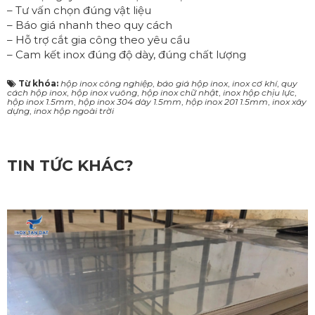
– Tư vấn chọn đúng vật liệu
– Báo giá nhanh theo quy cách
– Hỗ trợ cắt gia công theo yêu cầu
– Cam kết inox đúng độ dày, đúng chất lượng
Từ khóa:
hộp inox công nghiệp
,
báo giá hộp inox
,
inox cơ khí
,
quy
cách hộp inox
,
hộp inox vuông
,
hộp inox chữ nhật
,
inox hộp chịu lực
,
hộp inox 1.5mm
,
hộp inox 304 dày 1.5mm
,
hộp inox 201 1.5mm
,
inox xây
dựng
,
inox hộp ngoài trời
TIN TỨC KHÁC?