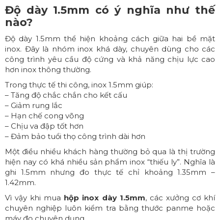
Độ dày 1.5mm có ý nghĩa như thế
nào?
Độ dày 1.5mm thể hiện khoảng cách giữa hai bề mặt
inox. Đây là nhóm inox khá dày, chuyên dùng cho các
công trình yêu cầu độ cứng và khả năng chịu lực cao
hơn inox thông thường.
Trong thực tế thi công, inox 1.5mm giúp:
– Tăng độ chắc chắn cho kết cấu
– Giảm rung lắc
– Hạn chế cong võng
– Chịu va đập tốt hơn
– Đảm bảo tuổi thọ công trình dài hơn
Một điều nhiều khách hàng thường bỏ qua là thị trường
hiện nay có khá nhiều sản phẩm inox “thiếu ly”. Nghĩa là
ghi 1.5mm nhưng đo thực tế chỉ khoảng 1.35mm –
1.42mm.
Vì vậy khi mua
hộp inox
dày 1.5mm
, các xưởng cơ khí
chuyên nghiệp luôn kiểm tra bằng thước panme hoặc
máy đo chuyên dụng.