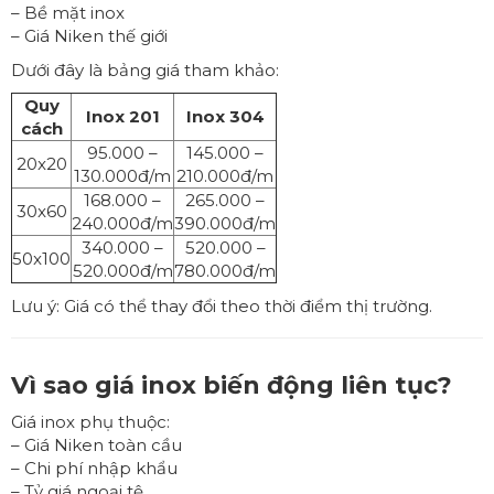
– Bề mặt inox
– Giá Niken thế giới
Dưới đây là bảng giá tham khảo:
Quy
Inox 201
Inox 304
cách
95.000 –
145.000 –
20x20
130.000đ/m
210.000đ/m
168.000 –
265.000 –
30x60
240.000đ/m
390.000đ/m
340.000 –
520.000 –
50x100
520.000đ/m
780.000đ/m
Lưu ý: Giá có thể thay đổi theo thời điểm thị trường.
Vì sao giá inox biến động liên tục?
Giá inox phụ thuộc:
– Giá Niken toàn cầu
– Chi phí nhập khẩu
– Tỷ giá ngoại tệ