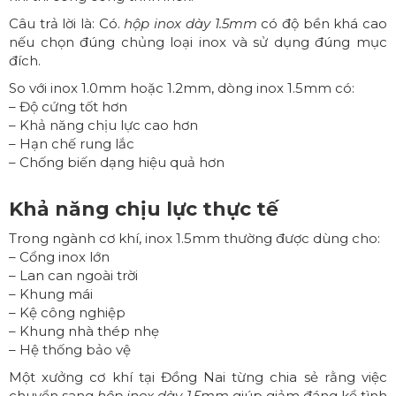
Câu trả lời là: Có.
hộp inox dày 1.5mm
có độ bền khá cao
nếu chọn đúng chủng loại inox và sử dụng đúng mục
đích.
So với inox 1.0mm hoặc 1.2mm, dòng inox 1.5mm có:
– Độ cứng tốt hơn
– Khả năng chịu lực cao hơn
– Hạn chế rung lắc
– Chống biến dạng hiệu quả hơn
Khả năng chịu lực thực tế
Trong ngành cơ khí, inox 1.5mm thường được dùng cho:
– Cổng inox lớn
– Lan can ngoài trời
– Khung mái
– Kệ công nghiệp
– Khung nhà thép nhẹ
– Hệ thống bảo vệ
Một xưởng cơ khí tại Đồng Nai từng chia sẻ rằng việc
chuyển sang
hộp inox dày 1.5mm
giúp giảm đáng kể tình