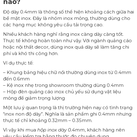
nào?
Độ dày 0.4mm là thông số thể hiện khoảng cách giữa hai
bề mặt inox. Đây là nhóm inox mỏng, thường dùng cho
các hạng mục không yêu cầu tải trọng cao.
Nhiều khách hàng nghĩ rằng inox càng dày càng tốt.
Thực tế không hoàn toàn như vậy. Với ngành quảng cáo
hoặc nội thất decor, dùng inox quá dày sẽ làm tăng chi
phí và khó thi công hơn.
Ví dụ thực tế:
– Khung bảng hiệu chữ nổi thường dùng inox từ 0.4mm
đến 0.6mm
– Kệ inox nhẹ trong showroom thường dùng 0.4mm
– Hộp đèn quảng cáo inox chủ yếu sử dụng vật liệu
mỏng để giảm trọng lượng
Một lưu ý quan trọng là thị trường hiện nay có tình trạng
“inox non độ dày”. Nghĩa là sản phẩm ghi 0.4mm nhưng
thực tế chỉ khoảng 0.32mm – 0.35mm.
Vì vậy khi mua
hộp inox
dày 0.4mm
, khách hàng nên
yêu cầu kiểm tra bằng thước đo chuyên dụng.