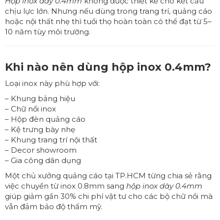
Hộp inox dày 0.4mm
không được thiết kế cho kết cấu
chịu lực lớn. Nhưng nếu dùng trong trang trí, quảng cáo
hoặc nội thất nhẹ thì tuổi thọ hoàn toàn có thể đạt từ 5–
10 năm tùy môi trường.
Khi nào nên dùng hộp inox 0.4mm?
Loại inox này phù hợp với:
– Khung bảng hiệu
– Chữ nổi inox
– Hộp đèn quảng cáo
– Kệ trưng bày nhẹ
– Khung trang trí nội thất
– Decor showroom
– Gia công dân dụng
Một chủ xưởng quảng cáo tại TP.HCM từng chia sẻ rằng
việc chuyển từ inox 0.8mm sang
hộp inox dày 0.4mm
giúp giảm gần 30% chi phí vật tư cho các bộ chữ nổi mà
vẫn đảm bảo độ thẩm mỹ.