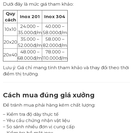
Dưới đây là mức giá tham khảo:
Quy
Inox 201
Inox 304
cách
24.000 –
40.000 –
10x10
35.000đ/m
58.000đ/m
35.000 –
58.000 –
20x20
52.000đ/m
82.000đ/m
48.000 –
78.000 –
20x40
68.000đ/m
110.000đ/m
Lưu ý: Giá chỉ mang tính tham khảo và thay đổi theo thời
điểm thị trường.
Cách mua đúng giá xưởng
Để tránh mua phải hàng kém chất lượng:
– Kiểm tra độ dày thực tế
– Yêu cầu chứng nhận vật liệu
– So sánh nhiều đơn vị cung cấp
– Kiểm tra bề mặt inox