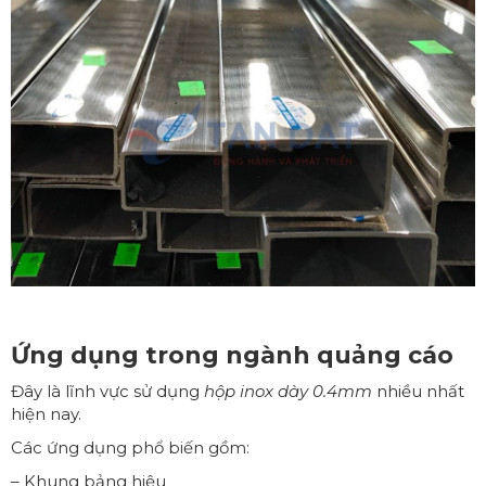
Ứng dụng trong ngành quảng cáo
Đây là lĩnh vực sử dụng
hộp inox dày 0.4mm
nhiều nhất
hiện nay.
Các ứng dụng phổ biến gồm:
– Khung bảng hiệu