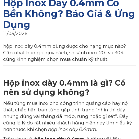
Hộp Inox Dày 0.4mm Có
Bền Không? Báo Giá & Ứng
Dụng
11/05/2026
hộp inox dày 0.4mm dùng được cho hạng mục nào?
Cập nhật báo giá, quy cách, so sánh inox 201 và 304
cùng kinh nghiệm chọn mua chuẩn kỹ thuật.
Hộp inox dày 0.4mm là gì? Có
nên sử dụng không?
Nếu từng mua inox cho công trình quảng cáo hay nội
thất, chắc hẳn bạn từng gặp tình trạng “nhìn thì dày
nhưng dùng vài tháng đã móp, rung hoặc gỉ sét”. Đây
cũng là lý do rất nhiều khách hàng hiện nay tìm hiểu kỹ
hơn trước khi chọn
hộp inox dày 0.4mm
.
Trên thực tế,
hộp inox dày 0.4mm
là dòng vật liệu