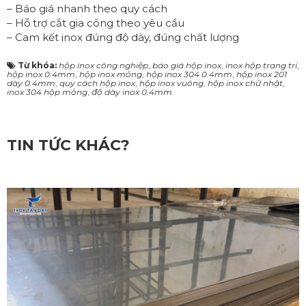
– Báo giá nhanh theo quy cách
– Hỗ trợ cắt gia công theo yêu cầu
– Cam kết inox đúng độ dày, đúng chất lượng
Từ khóa:
hộp inox công nghiệp
,
báo giá hộp inox
,
inox hộp trang trí
,
hộp inox 0.4mm
,
hộp inox mỏng
,
hộp inox 304 0.4mm
,
hộp inox 201
dày 0.4mm
,
quy cách hộp inox
,
hộp inox vuông
,
hộp inox chữ nhật
,
inox 304 hộp mỏng
,
độ dày inox 0.4mm
TIN TỨC KHÁC?