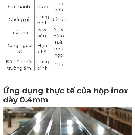
Cao
Giá thành
Thấp
hơn
Trung
Chống gỉ
Rất tốt
bình
3–5
7–15
Tuổi thọ
năm
năm
Rất
Dùng ngoài
Hạn
phù
trời
chế
hợp
Độ bền môi
Trung
Cao
trường ẩm
bình
Ứng dụng thực tế của hộp inox
dày 0.4mm