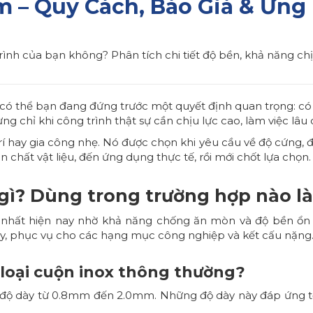
 – Quy Cách, Báo Giá & Ứng
ình của bạn không? Phân tích chi tiết độ bền, khả năng ch
t có thể bạn đang đứng trước một quyết định quan trọng: có
ng chỉ khi công trình thật sự cần chịu lực cao, làm việc lâu 
ay gia công nhẹ. Nó được chọn khi yêu cầu về độ cứng, độ 
 chất vật liệu, đến ứng dụng thực tế, rồi mới chốt lựa chọn.
gì? Dùng trong trường hợp nào là
nhất hiện nay nhờ khả năng chống ăn mòn và độ bền ổn đ
y, phục vụ cho các hạng mục công nghiệp và kết cấu nặng
 loại cuộn inox thông thường?
ó độ dày từ 0.8mm đến 2.0mm. Những độ dày này đáp ứng tốt