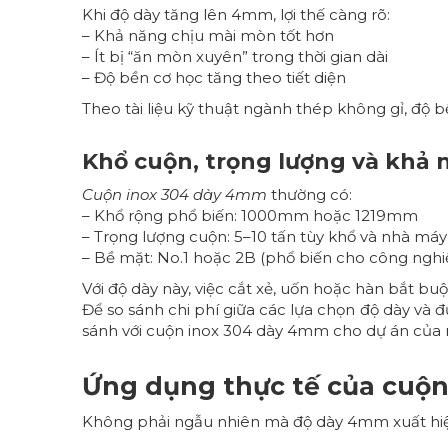
Khi độ dày tăng lên 4mm, lợi thế càng rõ:
– Khả năng chịu mài mòn tốt hơn
– Ít bị “ăn mòn xuyên” trong thời gian dài
– Độ bền cơ học tăng theo tiết diện
Theo tài liệu kỹ thuật ngành thép không gỉ, độ 
Khổ cuộn, trọng lượng và khả 
Cuộn inox 304 dày 4mm
thường có:
– Khổ rộng phổ biến: 1000mm hoặc 1219mm
– Trọng lượng cuộn: 5–10 tấn tùy khổ và nhà máy
– Bề mặt: No.1 hoặc 2B (phổ biến cho công nghi
Với độ dày này, việc cắt xẻ, uốn hoặc hàn bắt buộ
Để so sánh chi phí giữa các lựa chọn độ dày và
sánh với cuộn inox 304 dày 4mm cho dự án của 
Ứng dụng thực tế của cuộ
Không phải ngẫu nhiên mà độ dày 4mm xuất hiện