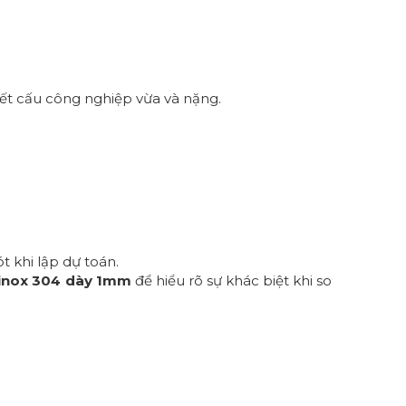
kết cấu công nghiệp vừa và nặng.
t khi lập dự toán.
 inox 304 dày 1mm
để hiểu rõ sự khác biệt khi so