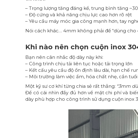
– Trọng lượng tăng đáng kể, trung bình tăng ~
– Độ cứng và khả năng chịu lực cao hơn rõ rệt
– Yêu cầu máy móc gia công mạnh hơn, tay ngh
Nói cách khác… 4mm không phải để “dùng cho 
Khi nào nên chọn cuộn inox 3
Bạn nên cân nhắc độ dày này khi:
– Công trình chịu tải liên tục hoặc tải trọng lớn
– Kết cấu yêu cầu độ ổn định lâu dài, hạn chế ru
– Môi trường làm việc ẩm, hóa chất nhẹ, cần tuổi
Một kỹ sư cơ khí từng chia sẻ rất thẳng:
“3mm dù
Để có cái nhìn đầy đủ hơn về mặt chi phí và bi
dày phù hợp cho công trình sử dụng cuộn inox 