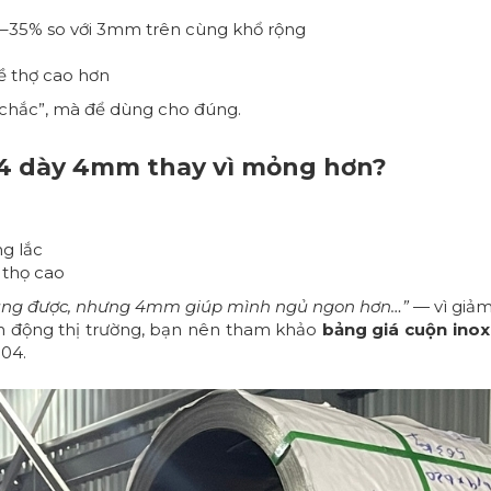
30–35% so với 3mm trên cùng khổ rộng
ề thợ cao hơn
chắc”, mà để dùng cho đúng.
04 dày 4mm thay vì mỏng hơn?
ng lắc
 thọ cao
ng được, nhưng 4mm giúp mình ngủ ngon hơn…”
— vì giảm 
ến động thị trường, bạn nên tham khảo
bảng giá cuộn ino
304.