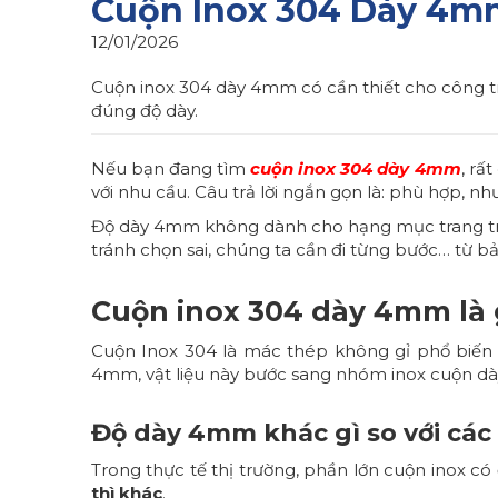
Cuộn Inox 304 Dày 4mm
12/01/2026
Cuộn inox 304 dày 4mm có cần thiết cho công tr
đúng độ dày.
Nếu bạn đang tìm
cuộn inox 304 dày 4mm
, rấ
với nhu cầu. Câu trả lời ngắn gọn là: phù hợp, như
Độ dày 4mm không dành cho hạng mục trang trí h
tránh chọn sai, chúng ta cần đi từng bước… từ bản
Cuộn inox 304 dày 4mm là 
Cuộn Inox 304
là mác thép không gỉ phổ biến 
4mm, vật liệu này bước sang nhóm inox cuộn dà
Độ dày 4mm khác gì so với các
Trong thực tế thị trường, phần lớn cuộn inox c
thì khác
.