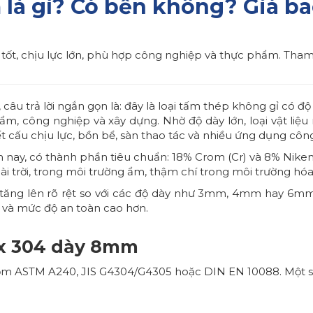
là gì? Có bền không? Giá b
ốt, chịu lực lớn, phù hợp công nghiệp và thực phẩm. Tham k
, câu trả lời ngắn gọn là: đây là loại tấm thép không gỉ có
 công nghiệp và xây dựng. Nhờ độ dày lớn, loại vật liệu nà
 cấu chịu lực, bồn bể, sàn thao tác và nhiều ứng dụng côn
 nay, có thành phần tiêu chuẩn: 18% Crom (Cr) và 8% Niken (
ài trời, trong môi trường ẩm, thậm chí trong môi trường hó
 tăng lên rõ rệt so với các độ dày như 3mm, 4mm hay 6m
ài và mức độ an toàn cao hơn.
ox 304 dày 8mm
ồm ASTM A240, JIS G4304/G4305 hoặc DIN EN 10088. Một số