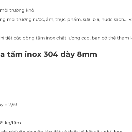
 môi trường khô
g môi trường nước, ẩm, thực phẩm, sữa, bia, nước sạch… Vật
hi tiết các dòng tấm inox chất lượng cao, bạn có thể tham 
ủa tấm inox 304 dày 8mm
y × 7,93
85 kg/tấm
hi phí vận chuyển, lắp đặt và thiết kế kết cấu phù hợp.