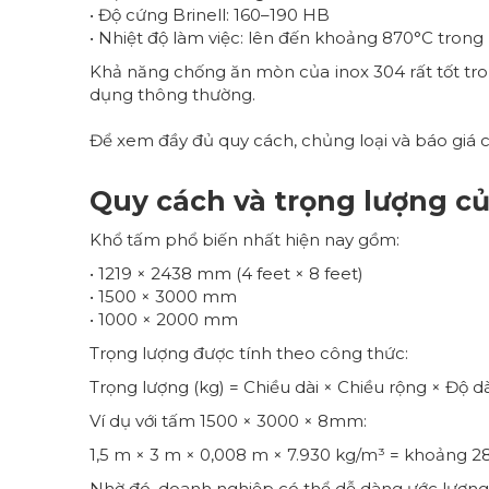
• Độ cứng Brinell: 160–190 HB
• Nhiệt độ làm việc: lên đến khoảng 870°C trong
Khả năng chống ăn mòn của inox 304 rất tốt tron
dụng thông thường.
Để xem đầy đủ quy cách, chủng loại và báo giá c
Quy cách và trọng lượng c
Khổ tấm phổ biến nhất hiện nay gồm:
• 1219 × 2438 mm (4 feet × 8 feet)
• 1500 × 3000 mm
• 1000 × 2000 mm
Trọng lượng được tính theo công thức:
Trọng lượng (kg) = Chiều dài × Chiều rộng × Độ dà
Ví dụ với tấm 1500 × 3000 × 8mm:
1,5 m × 3 m × 0,008 m × 7.930 kg/m³ = khoảng 2
Nhờ đó, doanh nghiệp có thể dễ dàng ước lượng c