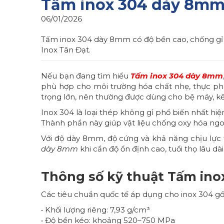
Tấm inox 304 dày 8mm 
06/01/2026
Tấm inox 304 dày 8mm có độ bền cao, chống gỉ t
Inox Tân Đạt.
Nếu bạn đang tìm hiểu
Tấm inox 304 dày 8mm
phù hợp cho môi trường hóa chất nhẹ, thực phẩm,
trọng lớn, nên thường được dùng cho bệ máy, kết
Inox 304 là loại thép không gỉ phổ biến nhất hiện
Thành phần này giúp vật liệu chống oxy hóa ngo
Với độ dày 8mm, độ cứng và khả năng chịu lực
dày 8mm
khi cần độ ổn định cao, tuổi thọ lâu d
Thông số kỹ thuật Tấm in
Các tiêu chuẩn quốc tế áp dụng cho inox 304 g
• Khối lượng riêng: 7,93 g/cm³
• Độ bền kéo: khoảng 520–750 MPa