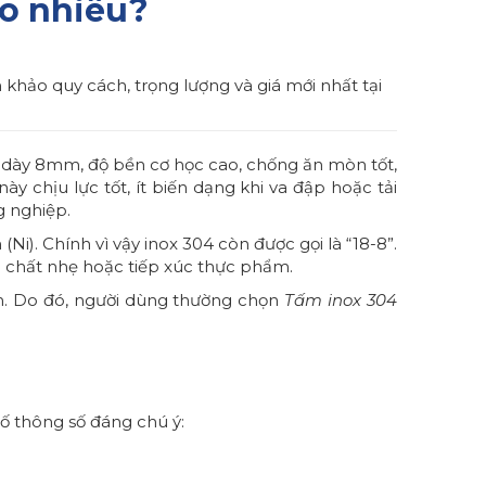
ao nhiêu?
hảo quy cách, trọng lượng và giá mới nhất tại
 độ dày 8mm, độ bền cơ học cao, chống ăn mòn tốt,
y chịu lực tốt, ít biến dạng khi va đập hoặc tải
g nghiệp.
Ni). Chính vì vậy inox 304 còn được gọi là “18-8”.
a chất nhẹ hoặc tiếp xúc thực phẩm.
m. Do đó, người dùng thường chọn
Tấm inox 304
 thông số đáng chú ý: