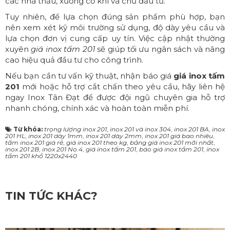
các nhà thầu, xưởng cơ khí và chủ đầu tư.
Tuy nhiên, để lựa chọn đúng sản phẩm phù hợp, bạn
nên xem xét kỹ môi trường sử dụng, độ dày yêu cầu và
lựa chọn đơn vị cung cấp uy tín. Việc cập nhật thường
xuyên
giá inox tấm 201
sẽ giúp tối ưu ngân sách và nâng
cao hiệu quả đầu tư cho công trình.
Nếu bạn cần tư vấn kỹ thuật, nhận báo giá
giá inox tấm
201
mới hoặc hỗ trợ cắt chấn theo yêu cầu, hãy liên hệ
ngay
Inox Tân Đạt
để được đội ngũ chuyên gia hỗ trợ
nhanh chóng, chính xác và hoàn toàn miễn phí.
Từ khóa:
trọng lượng inox 201
,
inox 201 và inox 304
,
inox 201 BA
,
inox
201 HL
,
inox 201 dày 1mm
,
inox 201 dày 2mm
,
inox 201 giá bao nhiêu
,
tấm inox 201 giá rẻ
,
giá inox 201 theo kg
,
bảng giá inox 201 mới nhất
,
inox 201 2B
,
inox 201 No.4
,
giá inox tấm 201
,
báo giá inox tấm 201
,
inox
tấm 201 khổ 1220x2440
TIN TỨC KHÁC?