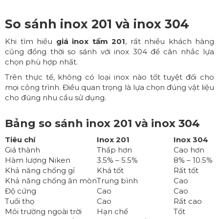
So sánh inox 201 và inox 304
Khi tìm hiểu
giá inox tấm 201
, rất nhiều khách hàng
cũng đồng thời so sánh với inox 304 để cân nhắc lựa
chọn phù hợp nhất.
Trên thực tế, không có loại inox nào tốt tuyệt đối cho
mọi công trình. Điều quan trọng là lựa chọn đúng vật liệu
cho đúng nhu cầu sử dụng.
Bảng so sánh inox 201 và inox 304
Tiêu chí
Inox 201
Inox 304
Giá thành
Thấp hơn
Cao hơn
Hàm lượng Niken
3.5% – 5.5%
8% – 10.5%
Khả năng chống gỉ
Khá tốt
Rất tốt
Khả năng chống ăn mòn
Trung bình
Cao
Độ cứng
Cao
Cao
Tuổi thọ
Cao
Rất cao
Môi trường ngoài trời
Hạn chế
Tốt