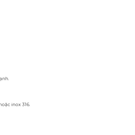
ạnh.
hoặc inox 316.