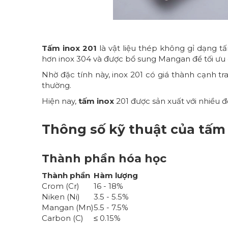
Tấm inox 201
là vật liệu thép không gỉ dạng t
hơn inox 304 và được bổ sung Mangan để tối ưu c
Nhờ đặc tính này, inox 201 có giá thành cạnh t
thường.
Hiện nay,
tấm inox
201 được sản xuất với nhiều 
Thông số kỹ thuật của tấm 
Thành phần hóa học
Thành phần
Hàm lượng
Crom (Cr)
16 - 18%
Niken (Ni)
3.5 - 5.5%
Mangan (Mn)
5.5 - 7.5%
Carbon (C)
≤ 0.15%