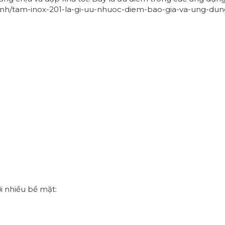
ganh/tam-inox-201-la-gi-uu-nhuoc-diem-bao-gia-va-ung-du
i nhiều bề mặt: