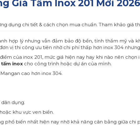
ng Giá Tấm Inox 201 Mới 202
ứng dụng chi tiết & cách chọn mua chuẩn. Tham khảo giá th
ành hợp lý nhưng vẫn đảm bảo độ bền, tính thẩm mỹ và k
ơn vị thi công ưu tiên nhờ chi phí thấp hơn inox 304 nhưng
iểm của inox 201, mức giá hiện nay hay khi nào nên chọn ino
a
tấm inox
cho công trình hoặc dự án của mình.
 Mangan cao hơn inox 304.
í dân dụng.
hoặc khu vực ven biển.
 phổ biến nhất hiện nay nhờ khả năng cân bằng giữa chi p