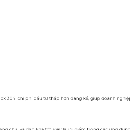
 inox 304, chi phí đầu tư thấp hơn đáng kể, giúp doanh nghi
ng chịu va đập khá tốt. Đây là ưu điểm trong các ứng dụng 