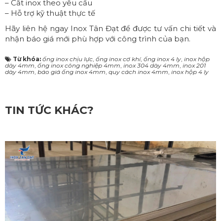
– Cắt inox theo yêu cầu
– Hỗ trợ kỹ thuật thực tế
Hãy liên hệ ngay
Inox Tân Đạt
để được tư vấn chi tiết và
nhận báo giá mới phù hợp với công trình của bạn.
Từ khóa:
ống inox chịu lực
,
ống inox cơ khí
,
ống inox 4 ly
,
inox hộp
dày 4mm
,
ống inox công nghiệp 4mm
,
inox 304 dày 4mm
,
inox 201
dày 4mm
,
báo giá ống inox 4mm
,
quy cách inox 4mm
,
inox hộp 4 ly
TIN TỨC KHÁC?