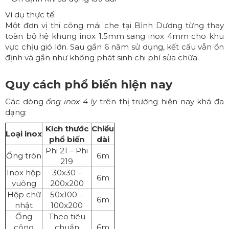
Ví dụ thực tế:
Một đơn vị thi công mái che tại Bình Dương từng thay
toàn bộ hệ khung inox 1.5mm sang inox 4mm cho khu
vực chịu gió lớn. Sau gần 6 năm sử dụng, kết cấu vẫn ổn
định và gần như không phát sinh chi phí sửa chữa.
Quy cách phổ biến hiện nay
Các dòng
ống inox 4 ly
trên thị trường hiện nay khá đa
dạng:
Kích thước
Chiều
Loại inox
phổ biến
dài
Phi 21 – Phi
Ống tròn
6m
219
Inox hộp
30x30 –
6m
vuông
200x200
Hộp chữ
50x100 –
6m
nhật
100x200
Ống
Theo tiêu
công
chuẩn
6m