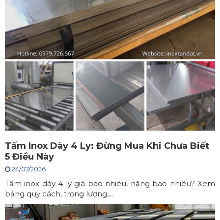
Tấm Inox Dày 4 Ly: Đừng Mua Khi Chưa Biết
5 Điều Này
24/07/2026
Tấm inox dày 4 ly giá bao nhiêu, nặng bao nhiêu? Xem
bảng quy cách, trọng lượng,...