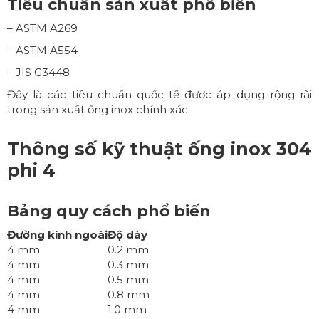
Tiêu chuẩn sản xuất phổ biến
– ASTM A269
– ASTM A554
– JIS G3448
Đây là các tiêu chuẩn quốc tế được áp dụng rộng rãi
trong sản xuất ống inox chính xác.
Thông số kỹ thuật ống inox 304
phi 4
Bảng quy cách phổ biến
Đường kính ngoài
Độ dày
4 mm
0.2 mm
4 mm
0.3 mm
4 mm
0.5 mm
4 mm
0.8 mm
4 mm
1.0 mm