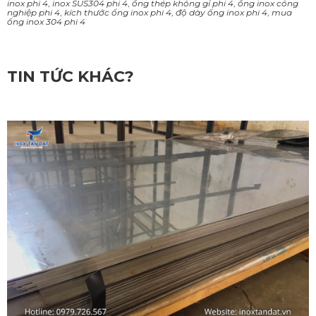
inox phi 4
,
inox SUS304 phi 4
,
ống thép không gỉ phi 4
,
ống inox công
nghiệp phi 4
,
kích thước ống inox phi 4
,
độ dày ống inox phi 4
,
mua
ống inox 304 phi 4
TIN TỨC KHÁC?