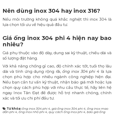
Nên dùng inox 304 hay inox 316?
Nếu môi trường không quá khắc nghiệt thì inox 304 là
lựa chọn tối ưu về hiệu quả đầu tư.
Giá ống inox 304 phi 4 hiện nay bao
nhiêu?
Giá phụ thuộc vào độ dày, dung sai kỹ thuật, chiều dài và
số lượng đặt hàng.
Với khả năng chống gỉ cao, độ chính xác tốt, tuổi thọ lâu
dài và tính ứng dụng rộng rãi,
ống inox 304 phi 4
là lựa
chọn phù hợp cho nhiều ngành công nghiệp hiện đại.
Nếu bạn cần tư vấn kỹ thuật, nhận báo giá mới hoặc lựa
chọn quy cách phù hợp với nhu cầu thực tế, hãy liên hệ
ngay Inox Tân Đạt để được hỗ trợ nhanh chóng, chính
xác và tối ưu chi phí đầu tư.
Từ khóa:
ống inox 304 phi 4
,
giá ống inox 304 phi 4
,
ống inox mao
dẫn phi 4
,
ống inox nhỏ phi 4
,
quy cách ống inox phi 4
,
báo giá ống