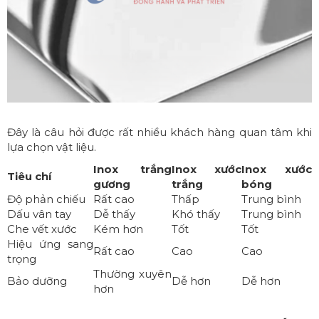
Đây là câu hỏi được rất nhiều khách hàng quan tâm khi
lựa chọn vật liệu.
Inox trắng
Inox xước
Inox xước
Tiêu chí
gương
trắng
bóng
Độ phản chiếu
Rất cao
Thấp
Trung bình
Dấu vân tay
Dễ thấy
Khó thấy
Trung bình
Che vết xước
Kém hơn
Tốt
Tốt
Hiệu ứng sang
Rất cao
Cao
Cao
trọng
Thường xuyên
Bảo dưỡng
Dễ hơn
Dễ hơn
hơn