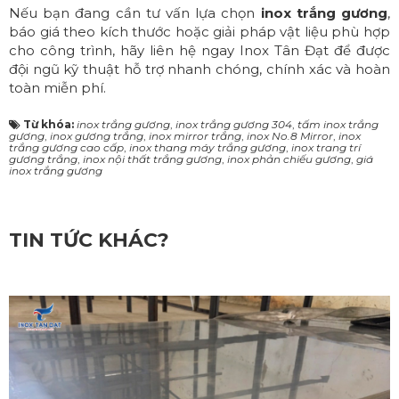
Nếu bạn đang cần tư vấn lựa chọn
inox trắng gương
,
báo giá theo kích thước hoặc giải pháp vật liệu phù hợp
cho công trình, hãy liên hệ ngay Inox Tân Đạt để được
đội ngũ kỹ thuật hỗ trợ nhanh chóng, chính xác và hoàn
toàn miễn phí.
Từ khóa:
inox trắng gương
,
inox trắng gương 304
,
tấm inox trắng
gương
,
inox gương trắng
,
inox mirror trắng
,
inox No.8 Mirror
,
inox
trắng gương cao cấp
,
inox thang máy trắng gương
,
inox trang trí
gương trắng
,
inox nội thất trắng gương
,
inox phản chiếu gương
,
giá
inox trắng gương
TIN TỨC KHÁC?