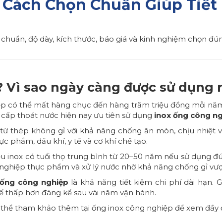
 Cách Chọn Chuẩn Giúp Tiết 
 chuẩn, độ dày, kích thước, báo giá và kinh nghiệm chọn đún
? Vì sao ngày càng được sử dụng r
ệp có thể mất hàng chục đến hàng trăm triệu đồng mỗi năm vì
g cấp thoát nước hiện nay ưu tiên sử dụng
inox ống công n
 từ thép không gỉ với khả năng chống ăn mòn, chịu nhiệt và
c phẩm, dầu khí, y tế và cơ khí chế tạo.
iệu inox có tuổi thọ trung bình từ 20–50 năm nếu sử dụng đ
ghiệp thực phẩm và xử lý nước nhờ khả năng chống gỉ vượt 
 ống công nghiệp
là khả năng tiết kiệm chi phí dài hạn.
hế thấp hơn đáng kể sau vài năm vận hành.
 thể tham khảo thêm tại
ống inox công nghiệp
để xem đầy đ