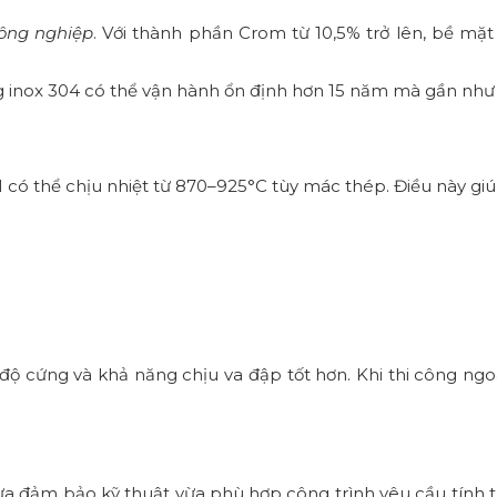
công nghiệp
. Với thành phần Crom từ 10,5% trở lên, bề mặt
 inox 304 có thể vận hành ổn định hơn 15 năm mà gần như k
có thể chịu nhiệt từ 870–925°C tùy mác thép. Điều này giú
 cứng và khả năng chịu va đập tốt hơn. Khi thi công ngoài 
a đảm bảo kỹ thuật vừa phù hợp công trình yêu cầu tính