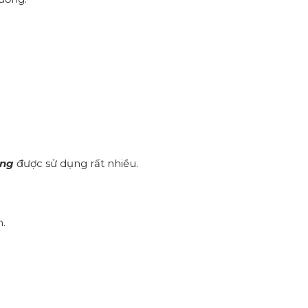
ơng
được sử dụng rất nhiều.
n.