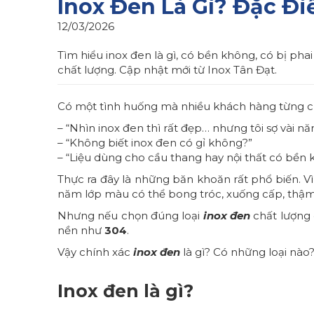
Inox Đen Là Gì? Đặc Đ
12/03/2026
Tìm hiểu inox đen là gì, có bền không, có bị p
chất lượng. Cập nhật mới từ Inox Tân Đạt.
Có một tình huống mà nhiều khách hàng từng chi
– “Nhìn inox đen thì rất đẹp… nhưng tôi sợ vài n
– “Không biết inox đen có gỉ không?”
– “Liệu dùng cho cầu thang hay nội thất có bền
Thực ra đây là những băn khoăn rất phổ biến. Vì 
năm lớp màu có thể bong tróc, xuống cấp, thậm
Nhưng nếu chọn đúng loại
inox đen
chất lượng 
nền như
304
.
Vậy chính xác
inox đen
là gì? Có những loại nào
Inox đen là gì?