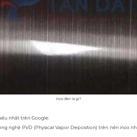
Inox đen là gì?
iều nhất trên Google:
ng nghệ PVD (Physical Vapor Deposition) trên nền inox n