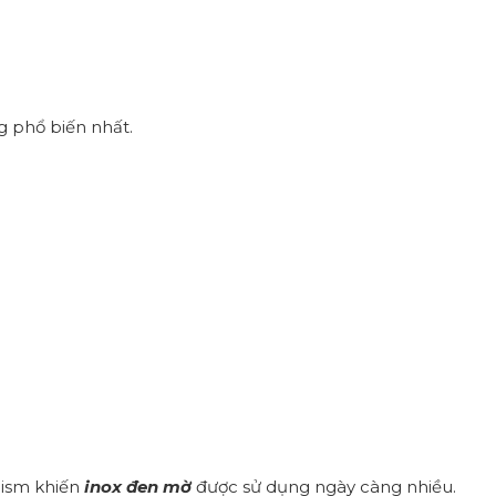
g phổ biến nhất.
lism khiến
inox đen mờ
được sử dụng ngày càng nhiều.