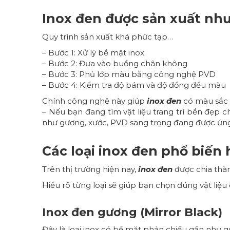
Inox đen được sản xuất nh
Quy trình sản xuất khá phức tạp…
– Bước 1: Xử lý bề mặt inox
– Bước 2: Đưa vào buồng chân không
– Bước 3: Phủ lớp màu bằng công nghệ PVD
– Bước 4: Kiểm tra độ bám và độ đồng đều màu
Chính công nghệ này giúp
inox đen
có màu sắc 
– Nếu bạn đang tìm vật liệu trang trí bền đẹp
như gương, xước, PVD sang trọng đang được ứng 
Các loại inox đen phổ biến 
Trên thị trường hiện nay,
inox đen
được chia thàn
Hiểu rõ từng loại sẽ giúp bạn chọn đúng vật liệu
Inox đen gương (Mirror Black)
Đây là loại inox có bề mặt phản chiếu gần như 