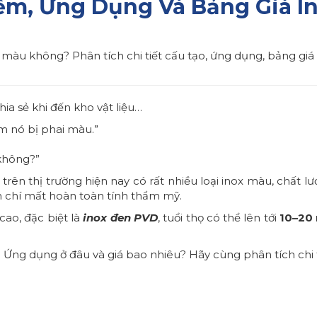
iểm, Ứng Dụng Và Bảng Giá I
hai màu không? Phân tích chi tiết cấu tạo, ứng dụng, bảng 
a sẻ khi đến kho vật liệu…
ăm nó bị phai màu.”
 không?”
trên thị trường hiện nay có rất nhiều loại inox màu, chất lư
 chí mất hoàn toàn tính thẩm mỹ.
cao, đặc biệt là
inox đen PVD
, tuổi thọ có thể lên tới
10–20
? Ứng dụng ở đâu và giá bao nhiêu? Hãy cùng phân tích chi 