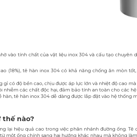
i nhờ vào tính chất của vật liệu inox 304 và cấu tạo chuy
 (18%), tê hàn inox 304 có khả năng chống ăn mòn tốt, đ
ng gỉ có độ bền cao, chịu được áp lực lớn và nhiệt độ cao m
thôi nhiễm các chất độc hại, đảm bảo tính an toàn cho các 
dễ hàn, tê hàn inox 304 dễ dàng được lắp đặt vào hệ thống
ư thế nào?
g lại hiệu quả cao trong việc phân nhánh đường ống. Tê có
y từ một ống chính sang hai hướng khác nhau mà không làm