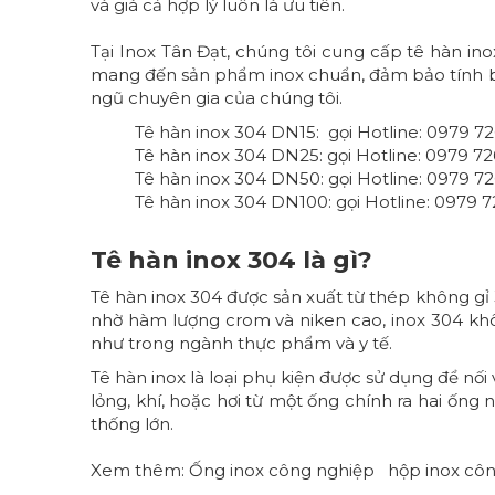
và giá cả hợp lý luôn là ưu tiên.
Tại Inox Tân Đạt, chúng tôi cung cấp tê hàn ino
mang đến sản phẩm inox chuẩn, đảm bảo tính bền
ngũ chuyên gia của chúng tôi.
Tê hàn inox 304 DN15: gọi Hotline: 0979 7
Tê hàn inox 304 DN25: gọi Hotline: 0979 72
Tê hàn inox 304 DN50: gọi Hotline: 0979 7
Tê hàn inox 304 DN100: gọi Hotline: 0979 7
Tê hàn inox 304 là gì?
Tê hàn inox 304 được sản xuất từ thép không gỉ 
nhờ hàm lượng crom và niken cao, inox 304 khô
như trong ngành thực phẩm và y tế.
Tê hàn inox là loại phụ kiện được sử dụng để nố
lỏng, khí, hoặc hơi từ một ống chính ra hai ống 
thống lớn.
Xem thêm:
Ống inox công nghiệp
hộp inox cô