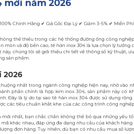
04 mới năm 2026
✔ 100% Chính Hãng ✔ Giá Gốc Đại Lý ✔ Giảm 3-5% ✔ Miễn Ph
hông thể thiếu trong các hệ thống đường ống công nghiệp,
 ăn mòn và độ bền cao,
tê hàn inox 304
là lựa chọn lý tưởng
này, chúng tôi sẽ giới thiệu chi tiết về thông số kỹ thuật, 
ụng sản phẩm.
i 2026
huộng nhất trong ngành công nghiệp hiện nay, nhờ vào nh
 thành phần chính là hợp kim inox 304, sản phẩm này có kh
. Đây là lý do tại sao tê hàn inox 304 được sử dụng rộng 
c các tiêu chuẩn khắt khe của các công trình công nghiệp
4 mới nhất, bạn chắc chắn không thể bỏ qua những yếu tố
ẫu mã khác nhau, đáp ứng đa dạng nhu cầu của khách hàng 
 lượng đơn hàng. Tuy nhiên, dù bạn có nhu cầu mua số lượn