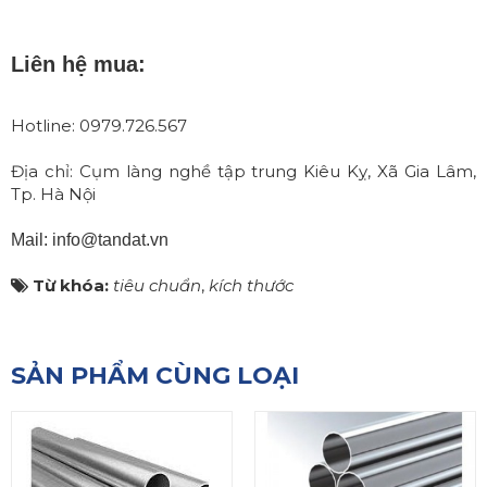
Liên hệ mua:
Hotline: 0979.726.567
Địa chỉ: Cụm làng nghề tập trung Kiêu Kỵ, Xã Gia Lâm,
Tp. Hà Nội
Mail: info@tandat.vn
Từ khóa:
tiêu chuẩn
,
kích thước
SẢN PHẨM CÙNG LOẠI