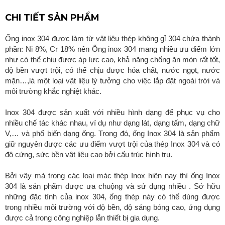
CHI TIẾT SẢN PHẨM
Ống inox 304 được làm từ vật liệu thép không gỉ 304 chứa thành
phần: Ni 8%, Cr 18% nên Ống inox 304 mang nhiều ưu điểm lớn
như có thể chịu được áp lực cao, khả năng chống ăn mòn rất tốt,
độ bền vượt trội, có thể chịu được hóa chất, nước ngọt, nước
mặn…,là một loại vật liệu lý tưởng cho việc lắp đặt ngoài trời và
môi trường khắc nghiệt khác.
Inox 304 được sản xuất với nhiều hình dạng để phục vụ cho
nhiều chế tác khác nhau, ví dụ như dạng lát, dạng tấm, dạng chữ
V,… và phổ biến dạng ống. Trong đó, ống Inox 304 là sản phẩm
giữ nguyên được các ưu điểm vượt trội của thép Inox 304 và có
độ cứng, sức bền vật liệu cao bởi cấu trúc hình trụ.
Bởi vậy mà trong các loại mác thép Inox hiện nay thì ống Inox
304 là sản phẩm được ưa chuộng và sử dụng nhiều . Sở hữu
những đặc tính của inox 304, ống thép này có thể dùng được
trong nhiều môi trường với độ bền, độ sáng bóng cao, ứng dụng
được cả trong công nghiệp lẫn thiết bị gia dụng.