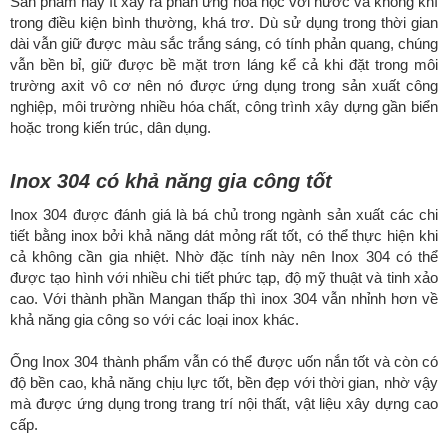
Sản phẩm này ít xảy ra phản ứng hóa học với nước và không khí
trong điều kiện bình thường, khá trơ. Dù sử dụng trong thời gian
dài vẫn giữ được màu sắc trắng sáng, có tính phản quang, chúng
vẫn bền bỉ, giữ được bề mặt trơn láng kể cả khi đặt trong môi
trường axit vô cơ nên nó được ứng dụng trong sản xuất công
nghiệp, môi trường nhiều hóa chất, công trình xây dựng gần biển
hoặc trong kiến trúc, dân dụng.
Inox 304 có khả năng gia công tốt
Inox 304 được đánh giá là bá chủ trong ngành sản xuất các chi
tiết bằng inox bởi khả năng dát mỏng rất tốt, có thể thực hiện khi
cả không cần gia nhiệt. Nhờ đặc tính này nên Inox 304 có thể
được tạo hình với nhiều chi tiết phức tạp, độ mỹ thuật và tinh xảo
cao. Với thành phần Mangan thấp thì inox 304 vẫn nhỉnh hơn về
khả năng gia công so với các loại inox khác.
Ống Inox 304 thành phẩm vẫn có thể được uốn nắn tốt và còn có
độ bền cao, khả năng chịu lực tốt, bền đẹp với thời gian, nhờ vậy
mà được ứng dụng trong trang trí nội thất, vật liệu xây dựng cao
cấp.