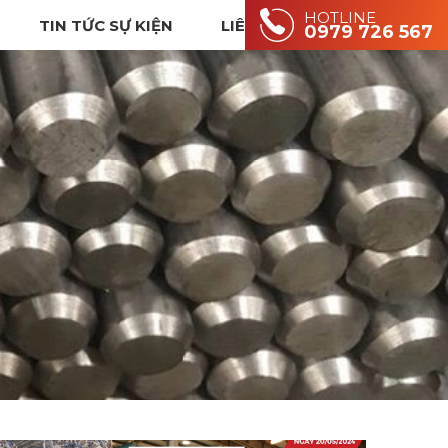
HOTLINE
TIN TỨC SỰ KIỆN
LIÊN HỆ
0979 726 567