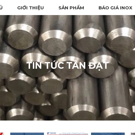
Ủ
GIỚI THIỆU
SẢN PHẨM
BÁO GIÁ INOX
TIN TỨC TÂN ĐẠT