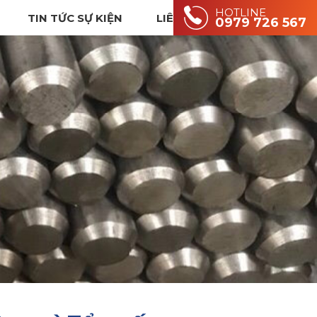
HOTLINE
TIN TỨC SỰ KIỆN
LIÊN HỆ
0979 726 567