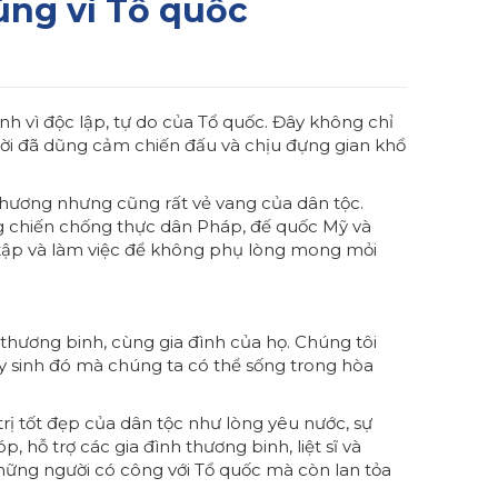
ùng vì Tổ quốc
h vì độc lập, tự do của Tổ quốc. Đây không chỉ
gười đã dũng cảm chiến đấu và chịu đựng gian khổ
 thương nhưng cũng rất vẻ vang của dân tộc.
g chiến chống thực dân Pháp, đế quốc Mỹ và
 tập và làm việc để không phụ lòng mong mỏi
ĩ, thương binh, cùng gia đình của họ. Chúng tôi
y sinh đó mà chúng ta có thể sống trong hòa
trị tốt đẹp của dân tộc như lòng yêu nước, sự
 hỗ trợ các gia đình thương binh, liệt sĩ và
hững người có công với Tổ quốc mà còn lan tỏa