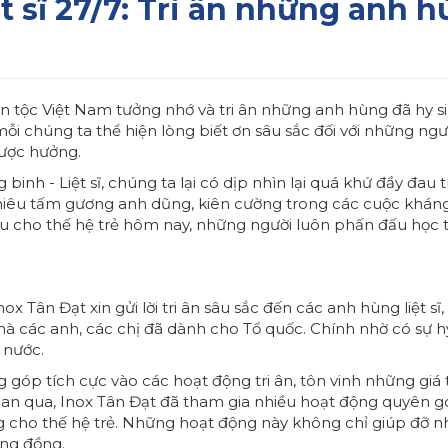
t sĩ 27/7: Tri ân những anh h
 tộc Việt Nam tưởng nhớ và tri ân những anh hùng đã hy sin
mỗi chúng ta thể hiện lòng biết ơn sâu sắc đối với những n
ược hưởng.
nh - Liệt sĩ, chúng ta lại có dịp nhìn lại quá khứ đầy đau
hiêu tấm gương anh dũng, kiên cường trong các cuộc khán
ẫu cho thế hệ trẻ hôm nay, những người luôn phấn đấu học
ox Tân Đạt xin gửi lời tri ân sâu sắc đến các anh hùng liệt s
à các anh, các chị đã dành cho Tổ quốc. Chính nhờ có sự h
 nước.
góp tích cực vào các hoạt động tri ân, tôn vinh những giá 
ian qua, Inox Tân Đạt đã tham gia nhiều hoạt động quyên góp,
g cho thế hệ trẻ. Những hoạt động này không chỉ giúp đỡ n
ộng đồng.