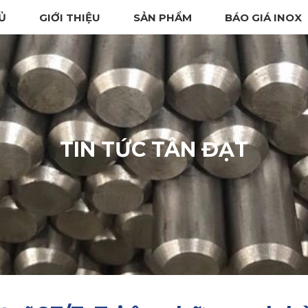
Ủ
GIỚI THIỆU
SẢN PHẨM
BÁO GIÁ INOX
TIN TỨC TÂN ĐẠT