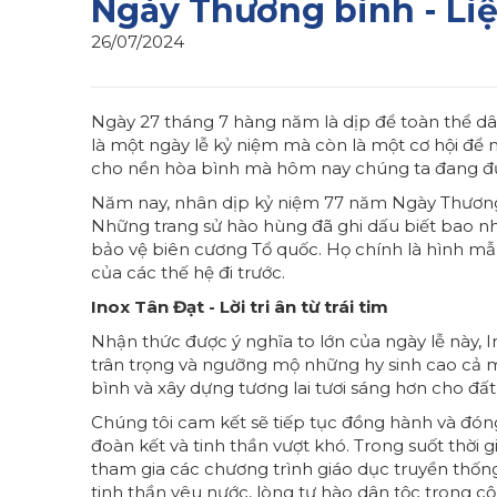
Ngày Thương binh - Liệ
26/07/2024
Ngày 27 tháng 7 hàng năm là dịp để toàn thể dân
là một ngày lễ kỷ niệm mà còn là một cơ hội để 
cho nền hòa bình mà hôm nay chúng ta đang đ
Năm nay, nhân dịp kỷ niệm 77 năm Ngày Thương bi
Những trang sử hào hùng đã ghi dấu biết bao n
bảo vệ biên cương Tổ quốc. Họ chính là hình m
của các thế hệ đi trước.
Inox Tân Đạt - Lời tri ân từ trái tim
Nhận thức được ý nghĩa to lớn của ngày lễ này, In
trân trọng và ngưỡng mộ những hy sinh cao cả m
bình và xây dựng tương lai tươi sáng hơn cho đất
Chúng tôi cam kết sẽ tiếp tục đồng hành và đóng 
đoàn kết và tinh thần vượt khó. Trong suốt thời g
tham gia các chương trình giáo dục truyền thốn
tinh thần yêu nước, lòng tự hào dân tộc trong c