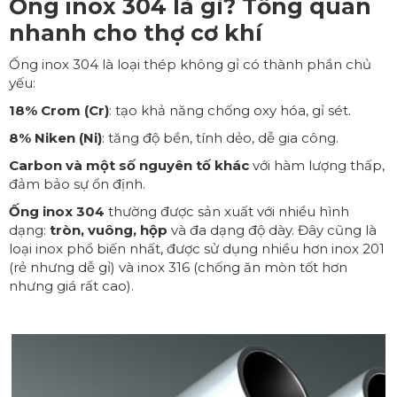
Ống inox 304 là gì? Tổng quan
nhanh cho thợ cơ khí
Ống inox 304 là loại thép không gỉ có thành phần chủ
yếu:
18% Crom (Cr)
: tạo khả năng chống oxy hóa, gỉ sét.
8% Niken (Ni)
: tăng độ bền, tính dẻo, dễ gia công.
Carbon và một số nguyên tố khác
với hàm lượng thấp,
đảm bảo sự ổn định.
Ống inox 304
thường được sản xuất với nhiều hình
dạng:
tròn, vuông, hộp
và đa dạng độ dày. Đây cũng là
loại inox phổ biến nhất, được sử dụng nhiều hơn inox 201
(rẻ nhưng dễ gỉ) và inox 316 (chống ăn mòn tốt hơn
nhưng giá rất cao).