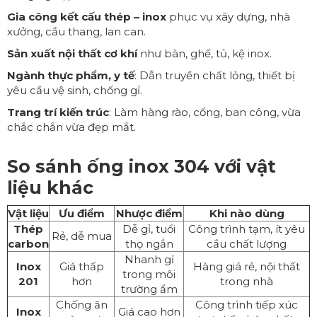
Gia công kết cấu thép – inox
phục vụ xây dựng, nhà
xưởng, cầu thang, lan can.
Sản xuất nội thất cơ khí
như bàn, ghế, tủ, kệ inox.
Ngành thực phẩm, y tế
: Dẫn truyền chất lỏng, thiết bị
yêu cầu vệ sinh, chống gỉ.
Trang trí kiến trúc
: Làm hàng rào, cổng, ban công, vừa
chắc chắn vừa đẹp mắt.
So sánh ống inox 304 với vật
liệu khác
Vật liệu
Ưu điểm
Nhược điểm
Khi nào dùng
Thép
Dễ gỉ, tuổi
Công trình tạm, ít yêu
Rẻ, dễ mua
carbon
thọ ngắn
cầu chất lượng
Nhanh gỉ
Inox
Giá thấp
Hàng giá rẻ, nội thất
trong môi
201
hơn
trong nhà
trường ẩm
Chống ăn
Công trình tiếp xúc
Inox
Giá cao hơn