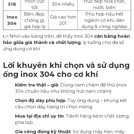
mòn cực
trực tiếp hóa chất,
316
304 nhiều
tốt
nước biển
Bền, đẹp,
Phù hợp hầu hết
Inox
Giá cao hơn
chống gỉ,
ngành cơ khí, dân
304
201
giá hợp lý
dụng & công nghiệp
👉 Nhìn vào bảng trên, dễ thấy inox 304
cân bằng hoàn
hảo giữa giá thành và chất lượng
, lý tưởng cho đa số
ứng dụng cơ khí.
Lời khuyên khi chọn và sử dụng
ống inox 304 cho cơ khí
Kiểm tra thật – giả
: Dùng nam châm để thử (inox
304 chuẩn hầu như không hút nam châm).
Chọn độ dày phù hợp
: Tùy ứng dụng – khung kết
cấu chọn dày, trang trí chọn mỏng.
Mua tại địa chỉ uy tín
: Tránh hàng kém chất lượng,
pha tạp.
Gia công đúng kỹ thuật
: Sử dụng máy hàn, máy