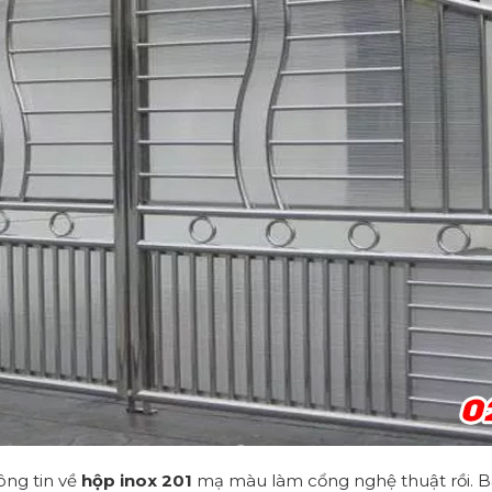
ông tin về
hộp inox 201
mạ màu làm cổng nghệ thuật rồi. B