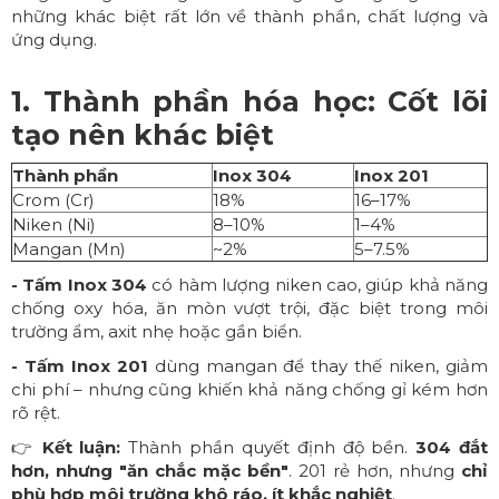
những khác biệt rất lớn về thành phần, chất lượng và
ứng dụng.
1. Thành phần hóa học: Cốt lõi
tạo nên khác biệt
Thành phần
Inox 304
Inox 201
Crom (Cr)
18%
16–17%
Niken (Ni)
8–10%
1–4%
Mangan (Mn)
~2%
5–7.5%
- Tấm Inox 304
có hàm lượng niken cao, giúp khả năng
chống oxy hóa, ăn mòn vượt trội, đặc biệt trong môi
trường ẩm, axit nhẹ hoặc gần biển.
- Tấm Inox 201
dùng mangan để thay thế niken, giảm
chi phí – nhưng cũng khiến khả năng chống gỉ kém hơn
rõ rệt.
👉
Kết luận:
Thành phần quyết định độ bền.
304 đắt
hơn, nhưng "ăn chắc mặc bền"
. 201 rẻ hơn, nhưng
chỉ
phù hợp môi trường khô ráo, ít khắc nghiệt
.