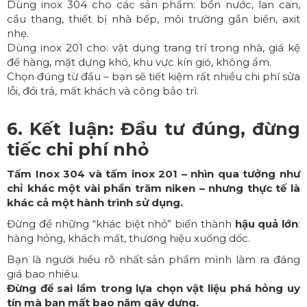
Dùng inox 304 cho các sản phẩm: bồn nước, lan can,
cầu thang, thiết bị nhà bếp, môi trường gần biển, axit
nhẹ.
Dùng inox 201 cho: vật dụng trang trí trong nhà, giá kệ
để hàng, mặt dựng khô, khu vực kín gió, không ẩm.
Chọn đúng từ đầu – bạn sẽ tiết kiệm rất nhiều chi phí sửa
lỗi, đổi trả, mất khách và công bảo trì.
6. Kết luận: Đầu tư đúng, đừng
tiếc chi phí nhỏ
Tấm Inox 304 và tấm inox 201 – nhìn qua tưởng như
chỉ khác một vài phần trăm niken – nhưng thực tế là
khác cả một hành trình sử dụng.
Đừng để những “khác biệt nhỏ” biến thành
hậu quả lớn
:
hàng hỏng, khách mất, thương hiệu xuống dốc.
Bạn là người hiểu rõ nhất sản phẩm mình làm ra đáng
giá bao nhiêu.
Đừng để sai lầm trong lựa chọn vật liệu phá hỏng uy
tín mà bạn mất bao năm gây dựng.