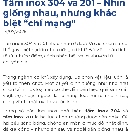
Tấm inox 304 và 201 – Nhìn
giống nhau, nhưng khác
biệt “chí mạng”
14/07/2025
Tấm inox 304 và 201 khác nhau ở đâu? Vì sao chọn sai có
thể gây thiệt hại lớn cho xưởng cơ khí? Bài viết phân tích
rõ ưu nhược điểm, cách nhận biết và lời khuyên từ
chuyên gia.
Trong ngành cơ khí, xây dựng, lựa chọn vật liệu luôn là
yếu tố then chốt. Một quyết định tưởng như nhỏ như
chọn tấm inox loại nào có thể dẫn đến hiệu quả sản xuất
vượt trội, hoặc ngược lại là hàng loạt rủi ro như rỉ sét,
cong vênh, mất uy tín và tốn kém.
Trong số các loại inox phổ biến,
tấm inox 304
và
tấm inox 201
là hai lựa chọn thường được cân nhắc. Cả
hai đều sáng bóng, chống ăn mòn ở mức độ nhất định,
dễ gia công – nhưng ẩn sau vẻ ngoài gần giống nhau là