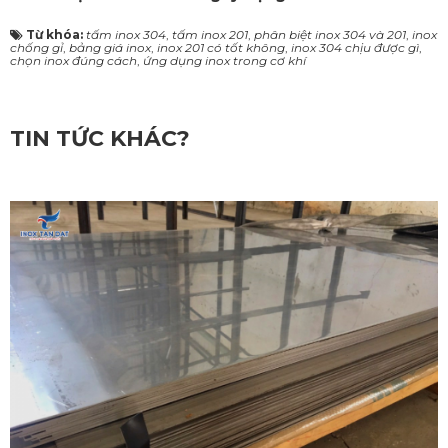
Từ khóa:
tấm inox 304
,
tấm inox 201
,
phân biệt inox 304 và 201
,
inox
chống gỉ
,
bảng giá inox
,
inox 201 có tốt không
,
inox 304 chịu được gì
,
chọn inox đúng cách
,
ứng dụng inox trong cơ khí
TIN TỨC KHÁC?