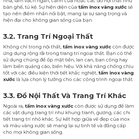
nhà, làm vách ngăn, cánh cửa hoặc các đồ nội thất như
bàn ghế, tủ kệ. Sự hiện diện của
tấm inox vàng xước
sẽ
tạo nên điểm nhấn nổi bật, mang lại sự sang trọng và
hiện đại cho không gian sống của bạn.
3.2. Trang Trí Ngoại Thất
Không chỉ trong nội thất,
tấm inox vàng xước
còn được
ứng dụng rộng rãi trong trang trí ngoại thất. Bạn có thể
sử dụng chúng để ốp mặt tiền, lan can, ban công hay
làm biển quảng cáo, biển hiệu. Với khả năng chống chịu
tốt với các điều kiện thời tiết khắc nghiệt,
tấm inox vàng
xước
là lựa chọn lý tưởng cho các công trình ngoại thất.
3.3. Đồ Nội Thất Và Trang Trí Khác
Ngoài ra,
tấm inox vàng xước
còn được sử dụng để làm
các vật dụng trang trí như khung tranh, gương, các chi
tiết trang trí nhỏ khác. Sự kết hợp giữa vẻ đẹp của inox
và màu vàng xước sẽ mang lại sự tinh tế và đẳng cấp
cho mọi không gian sống.