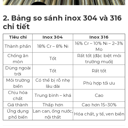
2. Bảng so sánh inox 304 và 316
chi tiết
Tiêu chí
Inox 304
Inox 316
16% Cr – 10% Ni – 2–3%
Thành phần
18% Cr – 8% Ni
Mo
Chống ăn
Rất tốt (đặc biệt môi
Tốt
mòn
trường muối)
Dùng ngoài
Tốt
Rất tốt
trời
Môi trường
Có thể bị rỗ nhẹ
Phù hợp tối ưu
biển
lâu dài
Chịu hóa
Trung bình – khá
Cao
chất
Giá thành
Thấp hơn
Cao hơn 15–30%
Ứng dụng
Lan can, ống nước,
Hóa chất, y tế, ven biển
phổ biến
nội thất