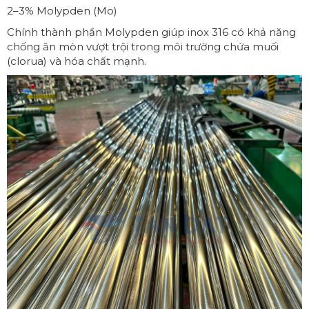
2–3% Molypden (Mo)
Chính thành phần Molypden giúp inox 316 có khả năng
chống ăn mòn vượt trội trong môi trường chứa muối
(clorua) và hóa chất mạnh.