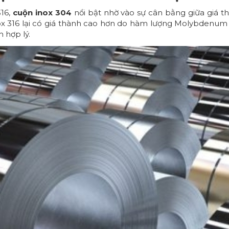
316,
cuộn inox 304
nổi bật nhờ vào sự cân bằng giữa giá th
x 316 lại có giá thành cao hơn do hàm lượng Molybdenum 
 hợp lý.