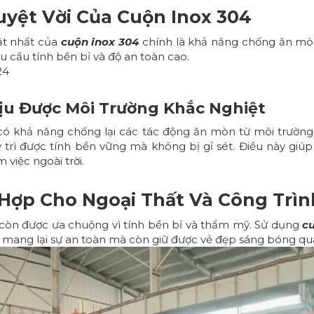
yệt Vời Của Cuộn Inox 304
ật nhất của
cuộn inox 304
chính là khả năng chống ăn mòn tu
 cầu tính bền bỉ và độ an toàn cao.
24
ịu Được Môi Trường Khắc Nghiệt
ó khả năng chống lại các tác động ăn mòn từ môi trường.
trì được tính bền vững mà không bị gỉ sét. Điều này giúp
 việc ngoài trời.
Hợp Cho Ngoại Thất Và Công Trìn
còn được ưa chuộng vì tính bền bỉ và thẩm mỹ. Sử dụng
c
ỉ mang lại sự an toàn mà còn giữ được vẻ đẹp sáng bóng q