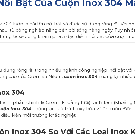
ổi Bật Của Cuộn Inox 304 M
x 304 luôn là cái tên nổi bật và được sử dụng rộng rãi. Với 
hau, từ công nghiệp nặng đến đời sống hàng ngày. Tuy nhiên
y, chúng ta sẽ cùng khám phá 5 đặc điểm nổi bật của cuộn in
ử dụng rộng rãi trong nhiều ngành công nghiệp, nổi bật vớ
ượng cao của Crom và Niken,
cuộn inox 304
mang lại nhiều ư
nox 304
thành phần chính là Crom (khoảng 18%) và Niken (khoảng
cuộn inox 304
chống lại quá trình oxy hóa và ăn mòn. Đồng
 điều kiện môi trường khắc nghiệt.
n Inox 304 So Với Các Loại Inox 