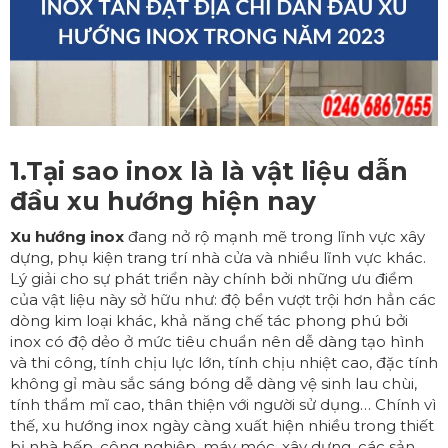
1.Tại sao inox là là vật liệu dẫn
đầu xu hướng hiện nay
Xu hướng
inox
đang nở rộ mạnh mẽ trong lĩnh vực xây
dựng, phụ kiện trang trí nhà cửa và nhiều lĩnh vực khác.
Lý giải cho sự phát triển này chính bởi những ưu điểm
của vật liệu này sở hữu như: độ bền vượt trội hơn hẳn các
dòng kim loại khác, khả năng chế tác phong phú bởi
inox có độ dẻo ở mức tiêu chuẩn nên dễ dàng tạo hình
và thi công, tính chịu lực lớn, tính chịu nhiệt cao, đặc tính
không gỉ màu sắc sáng bóng dễ dàng vệ sinh lau chùi,
tính thẩm mĩ cao, thân thiện với người sử dụng… Chính vì
thế, xu hướng inox ngày càng xuất hiện nhiều trong thiết
bị nhà bếp, công nghiệp, máy móc, xây dựng, các sản