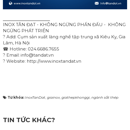
⎯⎯⎯⎯⎯⎯⎯⎯⎯⎯⎯⎯⎯⎯⎯⎯⎯⎯
INOX TÂN ĐẠT - KHÔNG NGỪNG PHẤN ĐẤU - KHÔNG
NGỪNG PHÁT TRIỂN
? Add: Cụm sản xuất làng nghề tập trung xã Kiêu Kỵ, Gia
Lâm, Hà Nội
☎ Hotline: 024.6686.7655
? Email: info@tandat.vn
? Website:
http://www.inoxtandat.vn
Từ khóa:
InoxTanDat
,
giainox
,
giathepkhonggi
,
ngành sắt thép
TIN TỨC KHÁC?