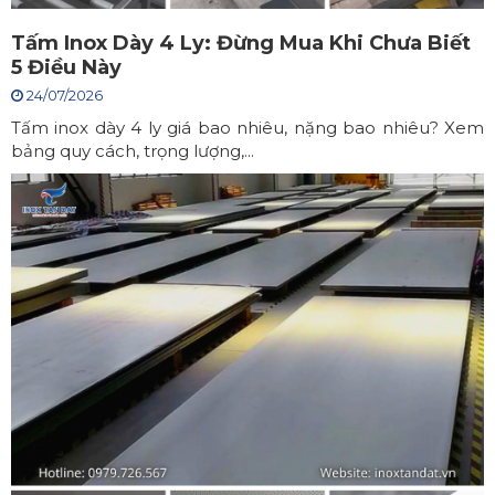
Tấm Inox Dày 4 Ly: Đừng Mua Khi Chưa Biết
5 Điều Này
24/07/2026
Tấm inox dày 4 ly giá bao nhiêu, nặng bao nhiêu? Xem
bảng quy cách, trọng lượng,...