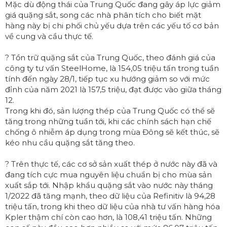
Mặc dù động thái của Trung Quốc đang gây áp lực giảm
giá quặng sắt, song các nhà phân tích cho biết mặt
hàng này bị chi phối chủ yếu dựa trên các yếu tố cơ bản
về cung và cầu thực tế.
? Tồn trữ quặng sắt của Trung Quốc, theo đánh giá của
công ty tư vấn SteelHome, là 154,05 triệu tấn trong tuần
tính đến ngày 28/1, tiếp tục xu hướng giảm so với mức
đỉnh của năm 2021 là 157,5 triệu, đạt được vào giữa tháng
12.
Trong khi đó, sản lượng thép của Trung Quốc có thể sẽ
tăng trong những tuần tới, khi các chính sách hạn chế
chống ô nhiễm áp dụng trong mùa Đông sẽ kết thúc, sẽ
kéo nhu cầu quặng sắt tăng theo.
? Trên thực tế, các cơ sở sản xuất thép ở nước này đã và
đang tích cực mua nguyên liệu chuẩn bị cho mùa sản
xuất sắp tới. Nhập khẩu quặng sắt vào nước này tháng
1/2022 đã tăng mạnh, theo dữ liệu của Refinitiv là 94,28
triệu tấn, trong khi theo dữ liệu của nhà tư vấn hàng hóa
Kpler thậm chí còn cao hơn, là 108,41 triệu tấn. Những