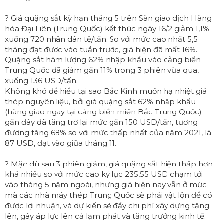
? Giá quặng sắt kỳ hạn tháng 5 trên Sàn giao dịch Hàng
hóa Đại Liên (Trung Quốc) kết thúc ngày 16/2 giảm 1,1%
xuống 720 nhân dân tệ/tấn. So với mức cao nhất 5,5
tháng đạt được vào tuần trước, giá hiện đã mất 16%.
Quặng sắt hàm lượng 62% nhập khẩu vào cảng biển
Trung Quốc đã giảm gần 11% trong 3 phiên vừa qua,
xuống 136 USD/tấn.
Không khó để hiểu tại sao Bắc Kinh muốn hạ nhiệt giá
thép nguyên liệu, bởi giá quặng sắt 62% nhập khẩu
(hàng giao ngay tại cảng biển miền Bắc Trung Quốc)
gần đây đã tăng trở lại mức gần 150 USD/tấn, tương
đương tăng 68% so với mức thấp nhất của năm 2021, là
87 USD, đạt vào giữa tháng 11.
? Mặc dù sau 3 phiên giảm, giá quặng sắt hiện thấp hơn
khá nhiều so với mức cao kỷ lục 235,55 USD chạm tới
vào tháng 5 năm ngoái, nhưng giá hiện nay vẫn ở mức
mà các nhà máy thép Trung Quốc sẽ phải vật lộn để có
được lợi nhuận, và dự kiến sẽ đẩy chi phí xây dựng tăng
lên, gây áp lực lên cả lạm phát và tăng trưởng kinh tế.