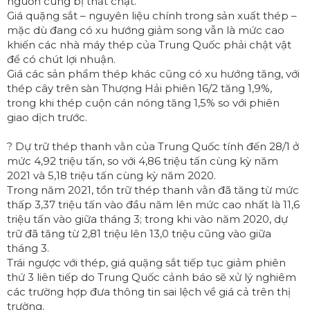
nguồn cung bị thắt chặt.
Giá quặng sắt – nguyên liệu chính trong sản xuất thép –
mặc dù đang có xu hướng giảm song vẫn là mức cao
khiến các nhà máy thép của Trung Quốc phải chật vật
để có chút lợi nhuận.
Giá các sản phẩm thép khác cũng có xu hướng tăng, với
thép cây trên sàn Thượng Hải phiên 16/2 tăng 1,9%,
trong khi thép cuộn cán nóng tăng 1,5% so với phiên
giao dịch trước.
? Dự trữ thép thanh vằn của Trung Quốc tính đến 28/1 ở
mức 4,92 triệu tấn, so với 4,86 triệu tấn cùng kỳ năm
2021 và 5,18 triệu tấn cùng kỳ năm 2020.
Trong năm 2021, tồn trữ thép thanh vằn đã tăng từ mức
thấp 3,37 triệu tấn vào đầu năm lên mức cao nhất là 11,6
triệu tấn vào giữa tháng 3; trong khi vào năm 2020, dự
trữ đã tăng từ 2,81 triệu lên 13,0 triệu cũng vào giữa
tháng 3.
Trái ngược với thép, giá quặng sắt tiếp tục giảm phiên
thứ 3 liên tiếp do Trung Quốc cảnh báo sẽ xử lý nghiêm
các trường hợp đưa thông tin sai lệch về giá cả trên thị
trường.