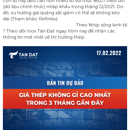
con số này đều cao hơn nhiều so với mức 86,07 triệu tấn
(dữ liệu chính thức) nhập khẩu trong tháng 12/2021. Do
đó, xu hướng giá quặng sắt giảm có thể sẽ không kéo
dài (Tham khảo: Refinitiv)
Theo Nhịp sống kinh tế
? Theo dõi Inox Tân Đạt ngay hôm nay để nhận các
thông tin mới nhất về thị trường thép