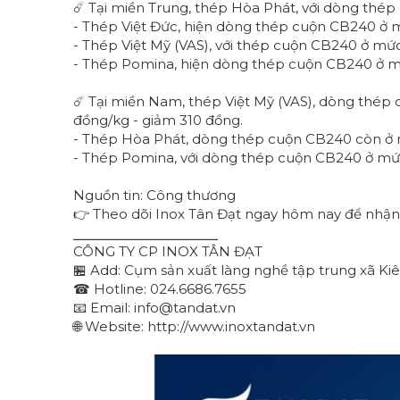
☄️ Tại miền Trung, thép Hòa Phát, với dòng thé
- Thép Việt Đức, hiện dòng thép cuộn CB240 ở 
- Thép Việt Mỹ (VAS), với thép cuộn CB240 ở mứ
- Thép Pomina, hiện dòng thép cuộn CB240 ở mứ
☄️ Tại miền Nam, thép Việt Mỹ (VAS), dòng thép
đồng/kg - giảm 310 đồng.
- Thép Hòa Phát, dòng thép cuộn CB240 còn ở m
- Thép Pomina, với dòng thép cuộn CB240 ở mức
Nguồn tin: Công thương
👉 Theo dõi Inox Tân Đạt ngay hôm nay để nhận 
⎯⎯⎯⎯⎯⎯⎯⎯⎯⎯⎯⎯⎯⎯⎯⎯⎯⎯
CÔNG TY CP INOX TÂN ĐẠT
🏪 Add: Cụm sản xuất làng nghề tập trung xã Kiê
☎ Hotline: 024.6686.7655
📧 Email: info@tandat.vn
🌐 Website: http://www.inoxtandat.vn