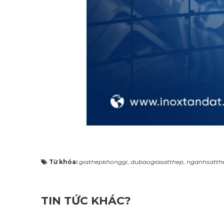
Từ khóa:
giathepkhonggi
,
dubaogiasatthep
,
nganhsatth
TIN TỨC KHÁC?