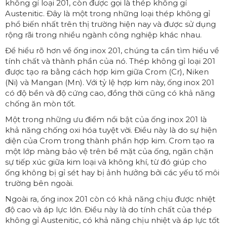
không gỉ loại 201, còn được gọi là thép không gỉ
Austenitic. Đây là một trong những loại thép không gỉ
phổ biến nhất trên thị trường hiện nay và được sử dụng
rộng rãi trong nhiều ngành công nghiệp khác nhau.
Để hiểu rõ hơn về ống inox 201, chúng ta cần tìm hiểu về
tính chất và thành phần của nó. Thép không gỉ loại 201
được tạo ra bằng cách hợp kim giữa Crom (Cr), Niken
(Ni) và Mangan (Mn). Với tỷ lệ hợp kim này, ống inox 201
có độ bền và độ cứng cao, đồng thời cũng có khả năng
chống ăn mòn tốt.
Một trong những ưu điểm nổi bật của ống inox 201 là
khả năng chống oxi hóa tuyệt vời. Điều này là do sự hiện
diện của Crom trong thành phần hợp kim. Crom tạo ra
một lớp màng bảo vệ trên bề mặt của ống, ngăn chặn
sự tiếp xúc giữa kim loại và không khí, từ đó giúp cho
ống không bị gỉ sét hay bị ảnh hưởng bởi các yếu tố môi
trường bên ngoài.
Ngoài ra, ống inox 201 còn có khả năng chịu được nhiệt
độ cao và áp lực lớn. Điều này là do tính chất của thép
không gỉ Austenitic, có khả năng chịu nhiệt và áp lực tốt