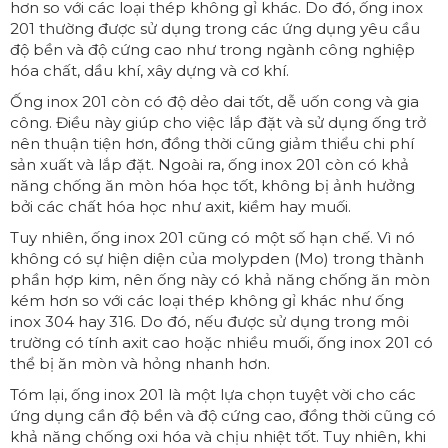
hơn so với các loại thép không gỉ khác. Do đó, ống inox
201 thường được sử dụng trong các ứng dụng yêu cầu
độ bền và độ cứng cao như trong ngành công nghiệp
hóa chất, dầu khí, xây dựng và cơ khí.
Ống inox 201 còn có độ dẻo dai tốt, dễ uốn cong và gia
công. Điều này giúp cho việc lắp đặt và sử dụng ống trở
nên thuận tiện hơn, đồng thời cũng giảm thiểu chi phí
sản xuất và lắp đặt. Ngoài ra, ống inox 201 còn có khả
năng chống ăn mòn hóa học tốt, không bị ảnh hưởng
bởi các chất hóa học như axit, kiềm hay muối.
Tuy nhiên, ống inox 201 cũng có một số hạn chế. Vì nó
không có sự hiện diện của molypden (Mo) trong thành
phần hợp kim, nên ống này có khả năng chống ăn mòn
kém hơn so với các loại thép không gỉ khác như ống
inox 304 hay 316. Do đó, nếu được sử dụng trong môi
trường có tính axit cao hoặc nhiều muối, ống inox 201 có
thể bị ăn mòn và hỏng nhanh hơn.
Tóm lại, ống inox 201 là một lựa chọn tuyệt vời cho các
ứng dụng cần độ bền và độ cứng cao, đồng thời cũng có
khả năng chống oxi hóa và chịu nhiệt tốt. Tuy nhiên, khi