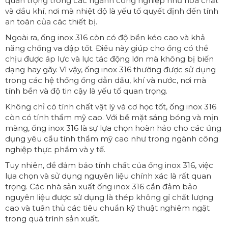
quan trọng trong các ngành công nghiệp như hóa chất
và dầu khí, nơi mà nhiệt độ là yếu tố quyết định đến tính
an toàn của các thiết bị.
Ngoài ra, ống inox 316 còn có độ bền kéo cao và khả
năng chống va đập tốt. Điều này giúp cho ống có thể
chịu được áp lực và lực tác động lớn mà không bị biến
dạng hay gãy. Vì vậy, ống inox 316 thường được sử dụng
trong các hệ thống ống dẫn dầu, khí và nước, nơi mà
tính bền và độ tin cậy là yếu tố quan trọng.
Không chỉ có tính chất vật lý và cơ học tốt, ống inox 316
còn có tính thẩm mỹ cao. Với bề mặt sáng bóng và mịn
màng, ống inox 316 là sự lựa chọn hoàn hảo cho các ứng
dụng yêu cầu tính thẩm mỹ cao như trong ngành công
nghiệp thực phẩm và y tế.
Tuy nhiên, để đảm bảo tính chất của ống inox 316, việc
lựa chọn và sử dụng nguyên liệu chính xác là rất quan
trọng. Các nhà sản xuất ống inox 316 cần đảm bảo
nguyên liệu được sử dụng là thép không gỉ chất lượng
cao và tuân thủ các tiêu chuẩn kỹ thuật nghiêm ngặt
trong quá trình sản xuất.