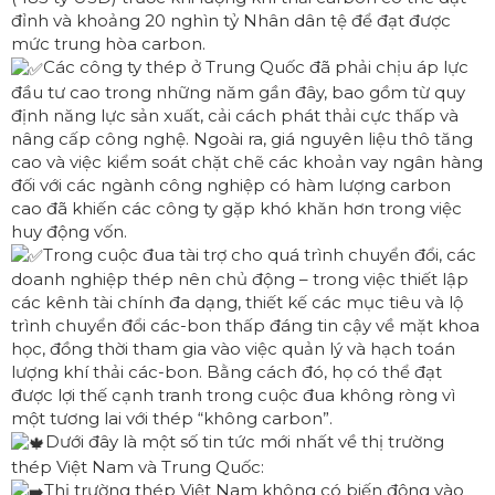
đỉnh và khoảng 20 nghìn tỷ Nhân dân tệ để đạt được
mức trung hòa carbon.
Các công ty thép ở Trung Quốc đã phải chịu áp lực
đầu tư cao trong những năm gần đây, bao gồm từ quy
định năng lực sản xuất, cải cách phát thải cực thấp và
nâng cấp công nghệ. Ngoài ra, giá nguyên liệu thô tăng
cao và việc kiểm soát chặt chẽ các khoản vay ngân hàng
đối với các ngành công nghiệp có hàm lượng carbon
cao đã khiến các công ty gặp khó khăn hơn trong việc
huy động vốn.
Trong cuộc đua tài trợ cho quá trình chuyển đổi, các
doanh nghiệp thép nên chủ động – trong việc thiết lập
các kênh tài chính đa dạng, thiết kế các mục tiêu và lộ
trình chuyển đổi các-bon thấp đáng tin cậy về mặt khoa
học, đồng thời tham gia vào việc quản lý và hạch toán
lượng khí thải các-bon. Bằng cách đó, họ có thể đạt
được lợi thế cạnh tranh trong cuộc đua không ròng vì
một tương lai với thép “không carbon”.
Dưới đây là một số tin tức mới nhất về thị trường
thép Việt Nam và Trung Quốc:
Thị trường thép Việt Nam không có biến động vào