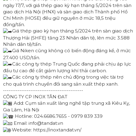
ngày 17/7, với giá thép giao kỳ hạn tháng 5/2024 trên sàn
giao dịch Hà Nội (HNX) và sàn giao dịch Thành phố Hồ
Chí Minh (HOSE) đều giữ nguyên ở mức 18,5 triệu
đồng/tấn.
Giá thép giao kỳ hạn tháng 5/2024 trên sàn giao dịch
Thượng Hải (SHFE) tăng 23 Nhân dân tệ, lên mức 3.588
Nhân dân tệ/tấn.
Giá Niken cũng không có biến động đáng kể, ở mức
27.400 USD/tấn.
Các công ty thép Trung Quốc đang phải chịu áp lực
đầu tư cao để cắt giảm lượng khí thải carbon.
Các công ty thép nên chủ động trong việc tài trợ
cho quá trình chuyển đổi sang sản xuất thép xanh.
--------------------------------------------
CÔNG TY CP INOX TÂN ĐẠT
Add: Cụm sản xuất làng nghề tập trung xã Kiêu Kỵ,
Gia Lâm, Hà Nội
Hotline: 024.6686.7655 - 0979 839 339
Email: info@tandat.vn
Website:
https://inoxtandat.vn/