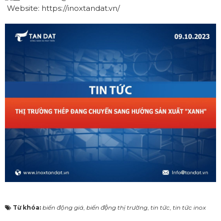
Website:
https://inoxtandat.vn/
Từ khóa:
biến động giá
,
biến động thị trường
,
tin tức
,
tin tức inox