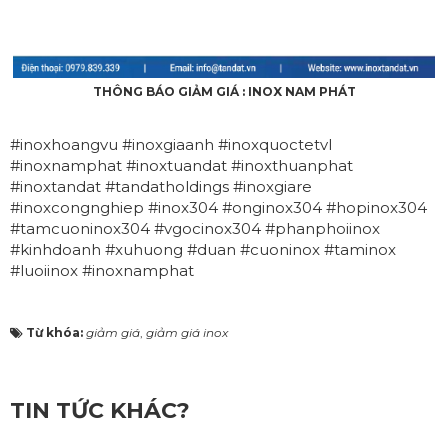
THÔNG BÁO GIẢM GIÁ : INOX NAM PHÁT
#inoxhoangvu
#inoxgiaanh
#inoxquoctetvl
#inoxnamphat
#inoxtuandat
#inoxthuanphat
#inoxtandat
#tandatholdings
#inoxgiare
#inoxcongnghiep
#inox304
#onginox304
#hopinox304
#tamcuoninox304
#vgocinox304
#phanphoiinox
#kinhdoanh
#xuhuong
#duan
#cuoninox
#taminox
#luoiinox
#inoxnamphat
Từ khóa:
giảm giá
,
giảm giá inox
TIN TỨC KHÁC?