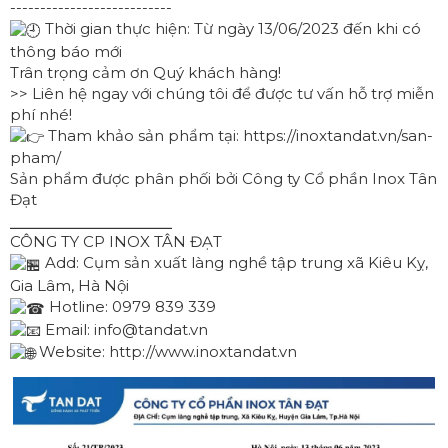
---------------------------
Thời gian thực hiện: Từ ngày 13/06/2023 đến khi có
thông báo mới
Trân trọng cảm ơn Quý khách hàng!
>> Liên hệ ngay với chúng tôi để được tư vấn hỗ trợ miễn
phí nhé!
Tham khảo sản phẩm tại:
https://inoxtandat.vn/san-
pham/
Sản phẩm được phân phối bởi Công ty Cổ phần Inox Tân
Đạt
⎯⎯⎯⎯⎯⎯⎯⎯⎯⎯⎯⎯⎯⎯⎯⎯⎯⎯
CÔNG TY CP INOX TÂN ĐẠT
Add: Cụm sản xuất làng nghề tập trung xã Kiêu Kỵ,
Gia Lâm, Hà Nội
Hotline: 0979 839 339
Email: info@tandat.vn
Website:
http://www.inoxtandat.vn