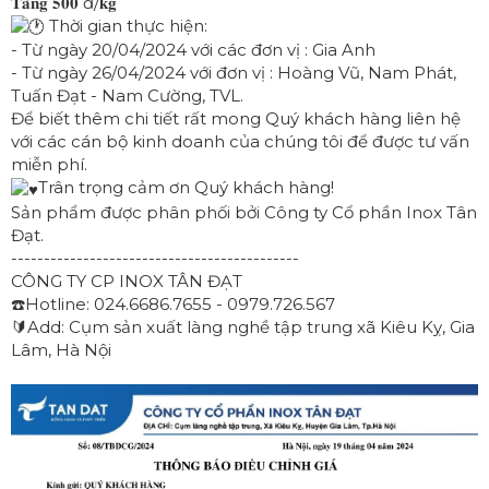
𝐓𝐚̆𝐧𝐠 𝟓𝟎𝟎 đ/𝐤𝐠
Thời gian thực hiện:
- Từ ngày 20/04/2024 với các đơn vị : Gia Anh
- Từ ngày 26/04/2024 với đơn vị : Hoàng Vũ, Nam Phát,
Tuấn Đạt - Nam Cường, TVL.
Để biết thêm chi tiết rất mong Quý khách hàng liên hệ
với các cán bộ kinh doanh của chúng tôi để được tư vấn
miễn phí.
Trân trọng cảm ơn Quý khách hàng!
Sản phẩm được phân phối bởi Công ty Cổ phần Inox Tân
Đạt.
--------------------------------------------
CÔNG TY CP INOX TÂN ĐẠT
☎️Hotline: 024.6686.7655 - 0979.726.567
🔰Add: Cụm sản xuất làng nghề tập trung xã Kiêu Kỵ, Gia
Lâm, Hà Nội