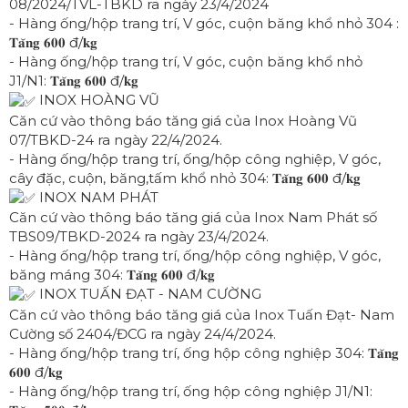
08/2024/TVL-TBKD ra ngày 23/4/2024
- Hàng ống/hộp trang trí, V góc, cuộn băng khổ nhỏ 304 :
𝐓𝐚̆𝐧𝐠 𝟔𝟎𝟎 đ/𝐤𝐠
- Hàng ống/hộp trang trí, V góc, cuộn băng khổ nhỏ
J1/N1: 𝐓𝐚̆𝐧𝐠 𝟔𝟎𝟎 đ/𝐤𝐠
INOX HOÀNG VŨ
Căn cứ vào thông báo tăng giá của Inox Hoàng Vũ
07/TBKD-24 ra ngày 22/4/2024.
- Hàng ống/hộp trang trí, ống/hộp công nghiệp, V góc,
cây đặc, cuộn, băng,tấm khổ nhỏ 304: 𝐓𝐚̆𝐧𝐠 𝟔𝟎𝟎 đ/𝐤𝐠
INOX NAM PHÁT
Căn cứ vào thông báo tăng giá của Inox Nam Phát số
TBS09/TBKD-2024 ra ngày 23/4/2024.
- Hàng ống/hộp trang trí, ống/hộp công nghiệp, V góc,
băng máng 304: 𝐓𝐚̆𝐧𝐠 𝟔𝟎𝟎 đ/𝐤𝐠
INOX TUẤN ĐẠT - NAM CƯỜNG
Căn cứ vào thông báo tăng giá của Inox Tuấn Đạt- Nam
Cường số 2404/ĐCG ra ngày 24/4/2024.
- Hàng ống/hộp trang trí, ống hộp công nghiệp 304: 𝐓𝐚̆𝐧𝐠
𝟔𝟎𝟎 đ/𝐤𝐠
- Hàng ống/hộp trang trí, ống hộp công nghiệp J1/N1: