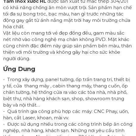
Tấm Inox xước HL
được sản xuất từ mác thép 304/201
có khả năng chống ăn mòn vượt trội. Sản phẩm hạn chế
tối đa sự bong tróc, bạc màu, han gỉ trước những tác
động gay gắt từ ánh nắng mặt trời hay môi trường chứa
hóa chất.
Vật liệu còn mang tới vẻ đẹp đồng đều, gam màu sắc
nét nhờ vào công nghệ mạ chân không PVD. Mặt khác
cũng chính đặc điểm này giúp sản phẩm bền màu, thân
thiện với môi trường và không gây hại cho sức khỏe
người dùng.
Ứng Dung
- Trong xây dựng, panel tường, ốp trần trang trí, thiết bị
y tế, cửa thang máy , cabin thang máy, thang cuốn, ốp
chân tường, hệ thống cửa ra vào các tòa nhà, nhà phố,
biệt thự, nhà hàng khách sạn, shop, showroom trưng
bày và nội thất…
- Quá trình gia công phù hợp các máy: CNC Phay, uốn,
hàn, cắt Laser, khoan, mài vv.
- Được sử dụng nhiều trong các công trình bếp ăn công
nghiệp, nhà hàng, khách sạn. Những nơi yêu cầu tính