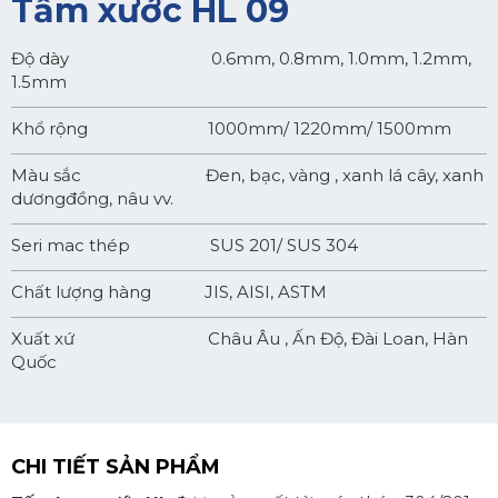
Tấm xước HL 09
Độ dày 0.6mm, 0.8mm, 1.0mm, 1.2mm,
1.5mm
Khổ rộng 1000mm/ 1220mm/ 1500mm
Màu sắc Đen, bạc, vàng , xanh lá cây, xanh
dươngđồng, nâu vv.
Seri mac thép SUS 201/ SUS 304
Chất lượng hàng JIS, AISI, ASTM
Xuất xứ Châu Âu , Ấn Độ, Đài Loan, Hàn
Quốc
CHI TIẾT SẢN PHẨM