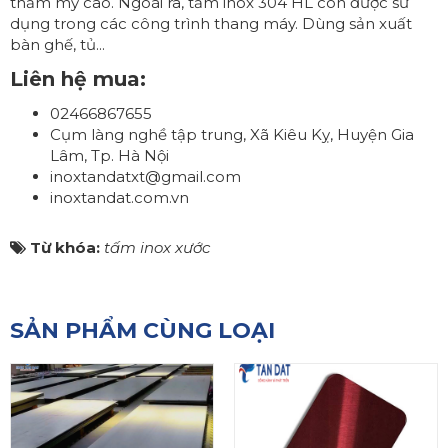
thẩm mỹ cao. Ngoài ra, tấm inox 304 HL còn được sử
dụng trong các công trình thang máy. Dùng sản xuất
bàn ghế, tủ...
Liên hệ mua:
02466867655
Cụm làng nghề tập trung, Xã Kiêu Kỵ, Huyện Gia
Lâm, Tp. Hà Nội
inoxtandatxt@gmail.com
inoxtandat.com.vn
Từ khóa:
tấm inox xước
SẢN PHẨM CÙNG LOẠI