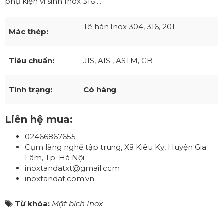
phụ kiện vi sinh Inox 316 ...
Tê hàn Inox 304, 316, 201
Mác thép:
Tiêu chuẩn:
JIS, AISI, ASTM, GB
Tình trạng:
Có hàng
Liên hệ mua:
02466867655
Cụm làng nghề tập trung, Xã Kiêu Kỵ, Huyện Gia
Lâm, Tp. Hà Nội
inoxtandatxt@gmail.com
inoxtandat.com.vn
Từ khóa:
Mặt bích Inox