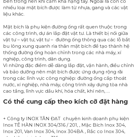
bên trong nên khi cầm khá nặng tay. Ngoài ra còn có
nhiều loại mặt bích được làm từ nhựa, gang và các vật
liệu khác.
Mặt bích là phụ kiện đường ống rất quen thuộc trong
các công trình, dự án lắp đặt vật tư. Là thiết bị nối giữa
vật tư – vật tư, vật tư – đường ống thông qua các lỗ bắt
bu lông xung quanh rìa thân mặt bích để tạo thành hệ
thống đường ống hoàn chỉnh trong các nhà máy, xí
nghiệp, công trình, dân dụng.
Vì những đặc điểm dễ dàng lắp đặt, vận hành, điều chỉnh
và bảo dưỡng nên mặt bích được ứng dụng rộng rãi
trong các lĩnh vực công nghiệp: đường ống cấp thoát
nước, xí nghiệp, nhà máy, công trình xây dựng tòa nhà
cao tầng, lĩnh vực dầu khí, hóa chất, khí nén, …
Có thể cung cấp theo kích cỡ đặt hàng
+ Công ty INOX TÂN ĐẠT chuyên kinh doanh phụ kiện
Inox TÊ HÀN INOX 304/316 / 201, , Mặc Bích Inox 304,
Inox 201, Van Inox 304, Inox 304BA , Rắc co Inox 304,