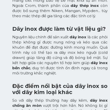
màng oxit mỏng bảo vệ bề mặt khỏi sự ăn mòn.
Ngoài Crom, thành phần của
dây thép inox
còn
được bổ sung thêm Niken, Mangan, Mypden... tùy
theo mác thép để gia tăng các đặc tính cơ lý.
Dây inox được làm từ vật liệu gì?
Nguyên liệu chính để sản xuất
dây inox
là các phôi
thép không gỉ được nung nóng và kéo qua các
khuôn để đạt được đường kính mong muốn. Quá
trình này có thể tạo ra dây inox kéo nguội (cold
drawn) giúp tăng độ cứng và độ bóng bề mặt. Sự
kết hợp giữa các nguyên tố hợp kim giúp
dây inox
bền chắc
, duy trì được tính ổn định ngay cả trong
môi trường khắc nghiệt.
Đặc điểm nổi bật của dây inox so
với dây kim loại khác
So với dây thép thường hay dây kẽm,
dây inox
chống ăn mòn
vượt trội hơn hẳn. Nó không bị gỉ