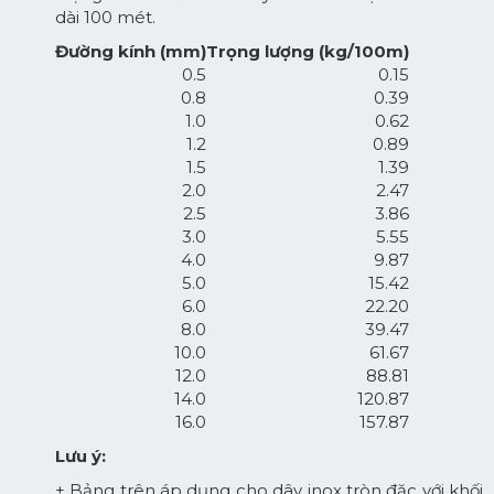
dài 100 mét.
Đường kính (mm)
Trọng lượng (kg/100m)
0.5
0.15
0.8
0.39
1.0
0.62
1.2
0.89
1.5
1.39
2.0
2.47
2.5
3.86
3.0
5.55
4.0
9.87
5.0
15.42
6.0
22.20
8.0
39.47
10.0
61.67
12.0
88.81
14.0
120.87
16.0
157.87
Lưu ý:
+ Bảng trên áp dụng cho dây inox tròn đặc với khối