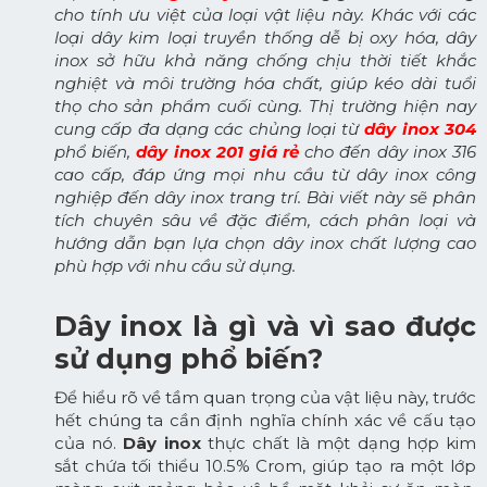
cho tính ưu việt của loại vật liệu này. Khác với các
loại dây kim loại truyền thống dễ bị oxy hóa, dây
inox sở hữu khả năng chống chịu thời tiết khắc
nghiệt và môi trường hóa chất, giúp kéo dài tuổi
thọ cho sản phẩm cuối cùng. Thị trường hiện nay
cung cấp đa dạng các chủng loại từ
dây inox 304
phổ biến,
dây inox 201 giá rẻ
cho đến dây inox 316
cao cấp, đáp ứng mọi nhu cầu từ dây inox công
nghiệp đến dây inox trang trí. Bài viết này sẽ phân
tích chuyên sâu về đặc điểm, cách phân loại và
hướng dẫn bạn lựa chọn dây inox chất lượng cao
phù hợp với nhu cầu sử dụng.
Dây inox là gì và vì sao được
sử dụng phổ biến?
Để hiểu rõ về tầm quan trọng của vật liệu này, trước
hết chúng ta cần định nghĩa chính xác về cấu tạo
của nó.
Dây inox
thực chất là một dạng hợp kim
sắt chứa tối thiểu 10.5% Crom, giúp tạo ra một lớp