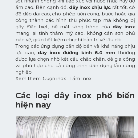
sét nhanh chóng khi tiếp xúc với nước mưa hay độ
ẩm cao. Bên cạnh đó,
dây inox chịu lực
rất tốt, có
độ dẻo dai cao, cho phép uốn cong, buộc hoặc gia
công thành các hình thù phức tạp mà không bị
gãy. Đặc biệt, bề mặt sáng bóng của
dây inox
mang lại tính thẩm mỹ cao, không cần sơn phủ
bảo vệ, giúp tiết kiệm chi phí bảo trì về lâu dài.
Trong các ứng dụng cần độ bền và khả năng chịu
lực cao,
dây inox đường kính 6.0 mm
thường
được lựa chọn nhờ kết cấu chắc chắn, dễ gia công
và phù hợp cho cả công trình dân dụng lẫn công
nghiệp.
Xem thêm:
Cuộn inox
Tấm Inox
Các loại dây inox phổ biến
hiện nay