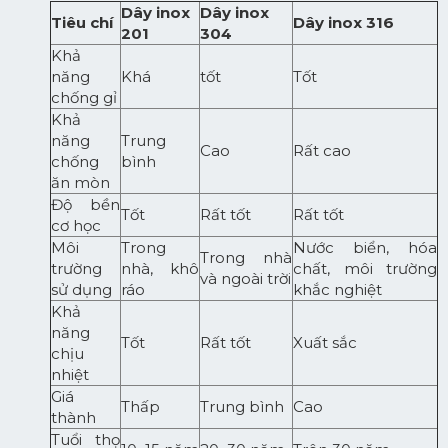
Dây inox
Dây inox
Tiêu chí
Dây inox 316
201
304
Khả
năng
Khá
tốt
Tốt
chống gỉ
Khả
năng
Trung
Cao
Rất cao
chống
bình
ăn mòn
Độ bền
Tốt
Rất tốt
Rất tốt
cơ học
Môi
Trong
Nước biển, hóa
Trong nhà
trường
nhà, khô
chất, môi trường
và ngoài trời
sử dụng
ráo
khắc nghiệt
Khả
năng
Tốt
Rất tốt
Xuất sắc
chịu
nhiệt
Giá
Thấp
Trung bình
Cao
thành
Tuổi thọ