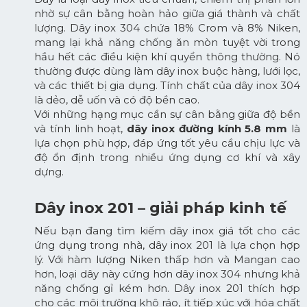
nhờ sự cân bằng hoàn hảo giữa giá thành và chất
lượng. Dây inox 304 chứa 18% Crom và 8% Niken,
mang lại khả năng chống ăn mòn tuyệt vời trong
hầu hết các điều kiện khí quyển thông thường. Nó
thường được dùng làm dây inox buộc hàng, lưới lọc,
và các thiết bị gia dụng. Tính chất của dây inox 304
là dẻo, dễ uốn và có độ bền cao.
Với những hạng mục cần sự cân bằng giữa độ bền
và tính linh hoạt,
dây inox đường kính 5.8 mm
là
lựa chọn phù hợp, đáp ứng tốt yêu cầu chịu lực và
độ ổn định trong nhiều ứng dụng cơ khí và xây
dựng.
Dây inox 201 – giải pháp kinh tế
Nếu bạn đang tìm kiếm dây inox giá tốt cho các
ứng dụng trong nhà, dây inox 201 là lựa chọn hợp
lý. Với hàm lượng Niken thấp hơn và Mangan cao
hơn, loại dây này cứng hơn dây inox 304 nhưng khả
năng chống gỉ kém hơn. Dây inox 201 thích hợp
cho các môi trường khô ráo, ít tiếp xúc với hóa chất