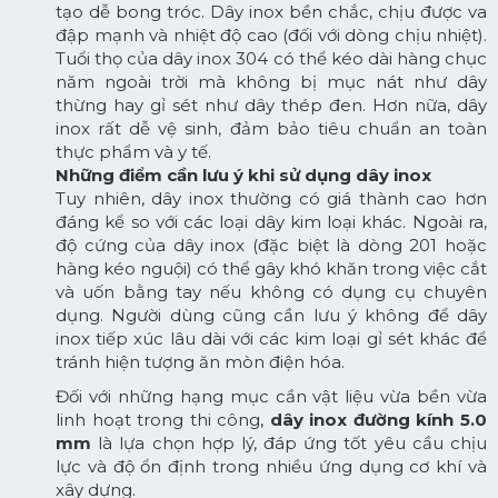
tạo dễ bong tróc. Dây inox bền chắc, chịu được va
đập mạnh và nhiệt độ cao (đối với dòng chịu nhiệt).
Tuổi thọ của dây inox 304 có thể kéo dài hàng chục
năm ngoài trời mà không bị mục nát như dây
thừng hay gỉ sét như dây thép đen. Hơn nữa, dây
inox rất dễ vệ sinh, đảm bảo tiêu chuẩn an toàn
thực phẩm và y tế.
Những điểm cần lưu ý khi sử dụng dây inox
Tuy nhiên, dây inox thường có giá thành cao hơn
đáng kể so với các loại dây kim loại khác. Ngoài ra,
độ cứng của dây inox (đặc biệt là dòng 201 hoặc
hàng kéo nguội) có thể gây khó khăn trong việc cắt
và uốn bằng tay nếu không có dụng cụ chuyên
dụng. Người dùng cũng cần lưu ý không để dây
inox tiếp xúc lâu dài với các kim loại gỉ sét khác để
tránh hiện tượng ăn mòn điện hóa.
Đối với những hạng mục cần vật liệu vừa bền vừa
linh hoạt trong thi công,
dây inox đường kính 5.0
mm
là lựa chọn hợp lý, đáp ứng tốt yêu cầu chịu
lực và độ ổn định trong nhiều ứng dụng cơ khí và
xây dựng.