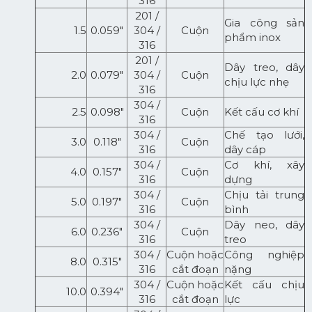
316
201 /
Gia công sản
1.5
0.059"
304 /
Cuộn
phẩm inox
316
201 /
Dây treo, dây
2.0
0.079"
304 /
Cuộn
chịu lực nhẹ
316
304 /
2.5
0.098"
Cuộn
Kết cấu cơ khí
316
304 /
Chế tạo lưới,
3.0
0.118"
Cuộn
316
dây cáp
304 /
Cơ khí, xây
4.0
0.157"
Cuộn
316
dựng
304 /
Chịu tải trung
5.0
0.197"
Cuộn
316
bình
304 /
Dây neo, dây
6.0
0.236"
Cuộn
316
treo
304 /
Cuộn hoặc
Công nghiệp
8.0
0.315"
316
cắt đoạn
nặng
304 /
Cuộn hoặc
Kết cấu chịu
10.0
0.394"
316
cắt đoạn
lực