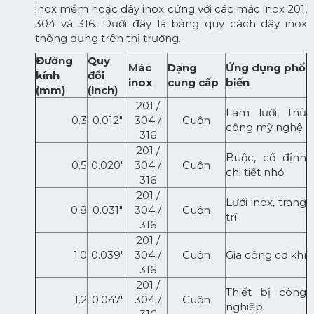
inox mềm hoặc dây inox cứng với các mác inox 201,
304 và 316. Dưới đây là bảng quy cách dây inox
thông dụng trên thị trường.
Đường
Quy
Mác
Dạng
Ứng dụng phổ
kính
đổi
inox
cung cấp
biến
(mm)
(inch)
201 /
Làm lưới, thủ
0.3
0.012"
304 /
Cuộn
công mỹ nghệ
316
201 /
Buộc, cố định
0.5
0.020"
304 /
Cuộn
chi tiết nhỏ
316
201 /
Lưới inox, trang
0.8
0.031"
304 /
Cuộn
trí
316
201 /
1.0
0.039"
304 /
Cuộn
Gia công cơ khí
316
201 /
Thiết bị công
1.2
0.047"
304 /
Cuộn
nghiệp