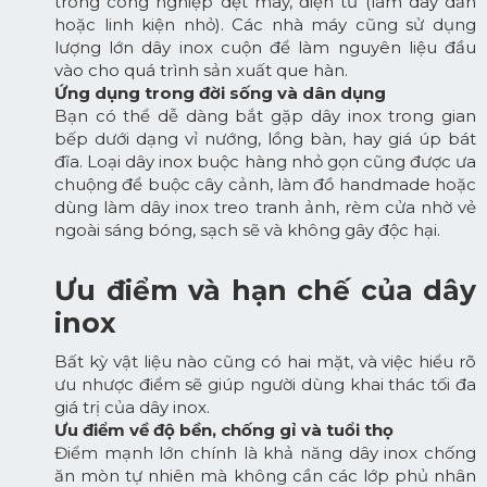
trong công nghiệp dệt may, điện tử (làm dây dẫn
hoặc linh kiện nhỏ). Các nhà máy cũng sử dụng
lượng lớn dây inox cuộn để làm nguyên liệu đầu
vào cho quá trình sản xuất que hàn.
Ứng dụng trong đời sống và dân dụng
Bạn có thể dễ dàng bắt gặp dây inox trong gian
bếp dưới dạng vỉ nướng, lồng bàn, hay giá úp bát
đĩa. Loại dây inox buộc hàng nhỏ gọn cũng được ưa
chuộng để buộc cây cảnh, làm đồ handmade hoặc
dùng làm dây inox treo tranh ảnh, rèm cửa nhờ vẻ
ngoài sáng bóng, sạch sẽ và không gây độc hại.
Ưu điểm và hạn chế của dây
inox
Bất kỳ vật liệu nào cũng có hai mặt, và việc hiểu rõ
ưu nhược điểm sẽ giúp người dùng khai thác tối đa
giá trị của dây inox.
Ưu điểm về độ bền, chống gỉ và tuổi thọ
Điểm mạnh lớn chính là khả năng dây inox chống
ăn mòn tự nhiên mà không cần các lớp phủ nhân