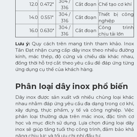
304 /
12.0
0.472"
Cắt đoạn
Chế tạo cơ khí
316
304 /
Thiết bị công
14.0
0.551"
Cắt đoạn
316
nghiệp
304 /
Công trình
16.0
0.630"
Cắt đoạn
316
chịu tải lớn
Lưu ý:
Quy cách trên mang tính tham khảo. Inox
Tân Đạt nhận cung cấp dây inox theo nhiều đường
kính, mác thép, độ cứng và chiều dài khác nhau,
đồng thời hỗ trợ cắt theo yêu cầu để đáp ứng từng
ứng dụng cụ thể của khách hàng.
Phân loại dây inox phổ biến
Dây inox được sản xuất với nhiều chủng loại khác
nhau nhằm đáp ứng yêu cầu đa dạng trong cơ khí,
xây dựng, thực phẩm, y tế và công nghiệp. Việc
phân loại thường dựa trên mác inox, đặc tính cơ
học và mục đích sử dụng. Lựa chọn đúng loại dây
inox sẽ giúp tăng tuổi thọ công trình, đảm bảo khả
năng chịu lực và tối ưu chi phí đầu tư.