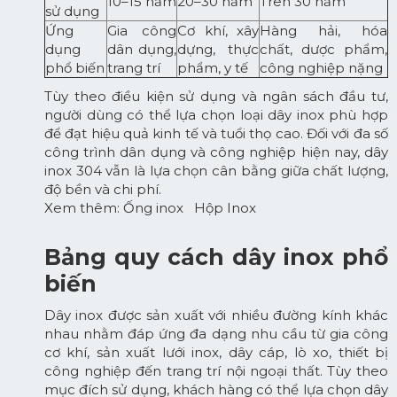
10–15 năm
20–30 năm
Trên 30 năm
sử dụng
Ứng
Gia công
Cơ khí, xây
Hàng hải, hóa
dụng
dân dụng,
dựng, thực
chất, dược phẩm,
phổ biến
trang trí
phẩm, y tế
công nghiệp nặng
Tùy theo điều kiện sử dụng và ngân sách đầu tư,
người dùng có thể lựa chọn loại dây inox phù hợp
để đạt hiệu quả kinh tế và tuổi thọ cao. Đối với đa số
công trình dân dụng và công nghiệp hiện nay, dây
inox 304 vẫn là lựa chọn cân bằng giữa chất lượng,
độ bền và chi phí.
Xem thêm:
Ống inox
Hộp Inox
Bảng quy cách dây inox phổ
biến
Dây inox được sản xuất với nhiều đường kính khác
nhau nhằm đáp ứng đa dạng nhu cầu từ gia công
cơ khí, sản xuất lưới inox, dây cáp, lò xo, thiết bị
công nghiệp đến trang trí nội ngoại thất. Tùy theo
mục đích sử dụng, khách hàng có thể lựa chọn dây