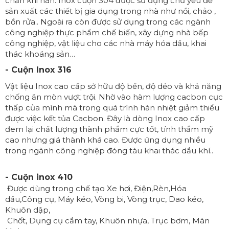
chắn khi hàn. Inox cuộn 304 được sử dụng chủ yếu để
sản xuất các thiết bị gia dụng trong nhà như nồi, chảo ,
bồn rửa.. Ngoài ra còn được sử dụng trong các ngành
công nghiệp thực phẩm chế biến, xây dựng nhà bếp
công nghiệp, vật liệu cho các nhà máy hóa dầu, khai
thác khoáng sản…
- Cuộn Inox 316
Vật liệu Inox cao cấp sở hữu độ bền, độ dẻo và khả năng
chống ăn mòn vượt trội. Nhờ vào hàm lượng cacbon cực
thấp của mình mà trong quá trình hàn nhiệt giảm thiểu
được việc kết tủa Cacbon. Đây là dòng Inox cao cấp
đem lại chất lượng thành phẩm cực tốt, tính thẩm mỹ
cao nhưng giá thành khá cao. Được ứng dụng nhiều
trong ngành công nghiệp đóng tàu khai thác dầu khí..
- Cuộn inox 410
Được dùng trong chế tạo Xe hơi, Điện,Rèn,Hóa
dầu,Công cụ, Máy kéo, Vòng bi, Vòng trục, Dao kéo,
Khuôn dập,
Chốt, Dụng cụ cầm tay, Khuôn nhựa, Trục bơm, Màn