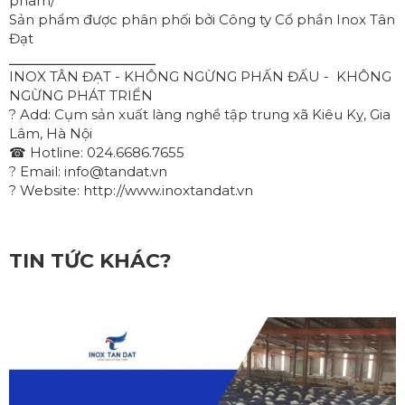
pham/
Sản phẩm được phân phối bởi Công ty Cổ phần Inox Tân
Đạt
⎯⎯⎯⎯⎯⎯⎯⎯⎯⎯⎯⎯⎯⎯⎯⎯⎯⎯
INOX TÂN ĐẠT - KHÔNG NGỪNG PHẤN ĐẤU - KHÔNG
NGỪNG PHÁT TRIỂN
? Add: Cụm sản xuất làng nghề tập trung xã Kiêu Kỵ, Gia
Lâm, Hà Nội
☎ Hotline: 024.6686.7655
? Email: info@tandat.vn
? Website: http://www.inoxtandat.vn
TIN TỨC KHÁC?