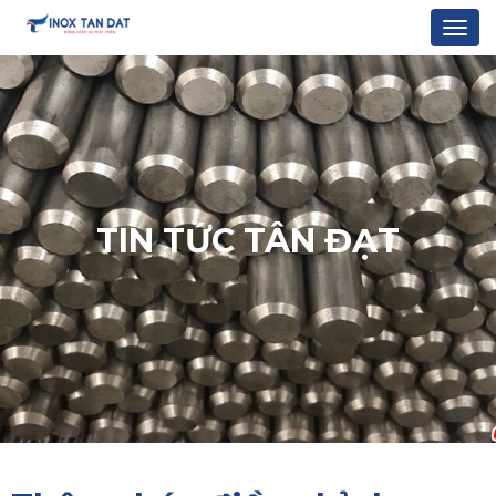
Togg
navi
TIN TỨC TÂN ĐẠT