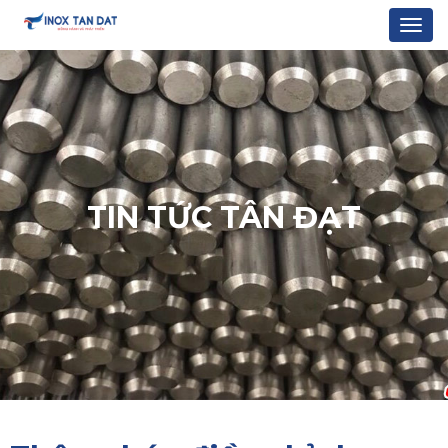
Togg
navi
TIN TỨC TÂN ĐẠT