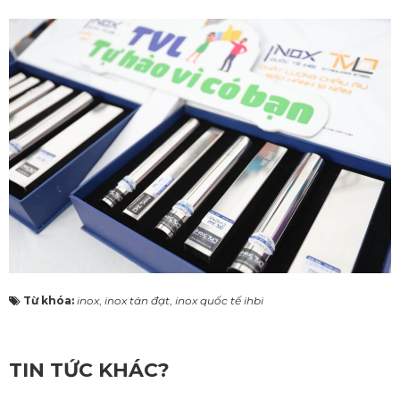
Từ khóa:
inox
,
inox tân đạt
,
inox quốc tế ihbi
TIN TỨC KHÁC?