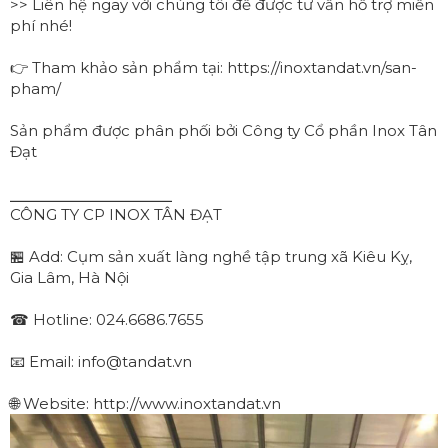
>> Liên hệ ngay với chúng tôi để được tư vấn hỗ trợ miễn
phí nhé!
👉 Tham khảo sản phẩm tại:
https://inoxtandat.vn/san-
pham/
Sản phẩm được phân phối bởi Công ty Cổ phần Inox Tân
Đạt
⎯⎯⎯⎯⎯⎯⎯⎯⎯⎯⎯⎯⎯⎯⎯⎯⎯⎯
CÔNG TY CP INOX TÂN ĐẠT
🏪 Add: Cụm sản xuất làng nghề tập trung xã Kiêu Kỵ,
Gia Lâm, Hà Nội
☎ Hotline: 024.6686.7655
📧 Email: info@tandat.vn
🌐 Website: http://www.inoxtandat.vn