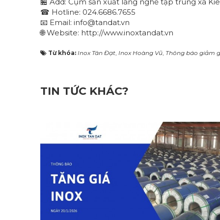
🏪 Add: Cụm sản xuất làng nghề tập trung xã Kiê
☎ Hotline: 024.6686.7655
📧 Email: info@tandat.vn
🌐 Website: http://www.inoxtandat.vn
Từ khóa:
Inox Tân Đạt
,
Inox Hoàng Vũ
,
Thông báo giảm g
TIN TỨC KHÁC?