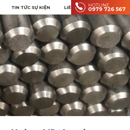
HOTLINE
TIN TỨC SỰ KIỆN
LIÊN HỆ
0979 726 567