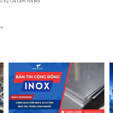
u Kỵ, Gia Lâm, Hà Nội
iá