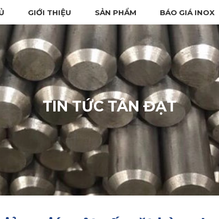
Ủ
GIỚI THIỆU
SẢN PHẨM
BÁO GIÁ INOX
TIN TỨC TÂN ĐẠT