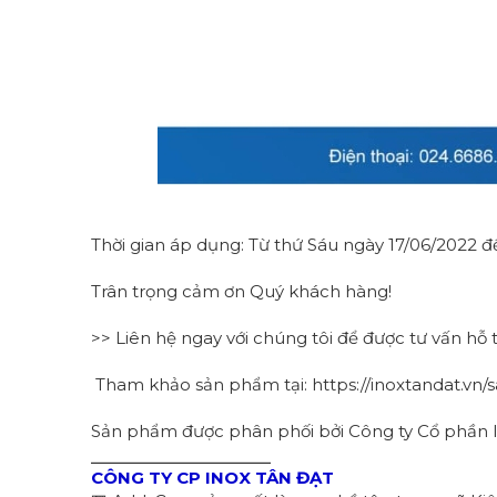
Thời gian áp dụng: Từ thứ Sáu ngày 17/06/2022 
Trân trọng cảm ơn Quý khách hàng!
>> Liên hệ ngay với chúng tôi để được tư vấn hỗ 
Tham khảo sản phẩm tại:
https://inoxtandat.vn
Sản phẩm được phân phối bởi Công ty Cổ phần 
⎯⎯⎯⎯⎯⎯⎯⎯⎯⎯⎯⎯⎯⎯⎯⎯⎯⎯
CÔNG TY CP INOX TÂN ĐẠT