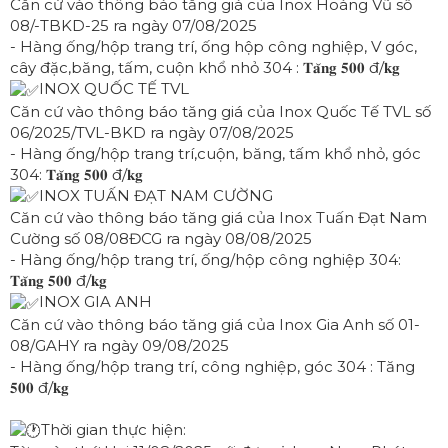
Căn cứ vào thông báo tăng giá của Inox Hoàng Vũ số
08/-TBKD-25 ra ngày 07/08/2025
- Hàng ống/hộp trang trí, ống hộp công nghiệp, V góc,
cây đặc,băng, tấm, cuộn khổ nhỏ 304 : 𝐓𝐚̆𝐧𝐠 𝟓𝟎𝟎 đ/𝐤𝐠
INOX QUỐC TẾ TVL
Căn cứ vào thông báo tăng giá của Inox Quốc Tế TVL số
06/2025/TVL-BKD ra ngày 07/08/2025
- Hàng ống/hộp trang trí,cuộn, băng, tấm khổ nhỏ, góc
304: 𝐓𝐚̆𝐧𝐠 𝟓𝟎𝟎 đ/𝐤𝐠
INOX TUẤN ĐẠT NAM CƯỜNG
Căn cứ vào thông báo tăng giá của Inox Tuấn Đạt Nam
Cường số 08/08ĐCG ra ngày 08/08/2025
- Hàng ống/hộp trang trí, ống/hộp công nghiệp 304:
𝐓𝐚̆𝐧𝐠 𝟓𝟎𝟎 đ/𝐤𝐠
INOX GIA ANH
Căn cứ vào thông báo tăng giá của Inox Gia Anh số 01-
08/GAHY ra ngày 09/08/2025
- Hàng ống/hộp trang trí, công nghiệp, góc 304 : Tăng
𝟓𝟎𝟎 đ/𝐤𝐠
Thời gian thực hiện: