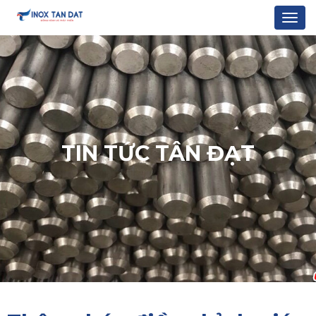
Togg
navi
TIN TỨC TÂN ĐẠT