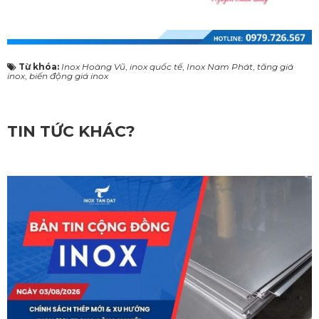
Từ khóa:
Inox Hoàng Vũ
,
inox quốc tế
,
Inox Nam Phát
,
tăng giá
inox
,
biến động giá inox
TIN TỨC KHÁC?