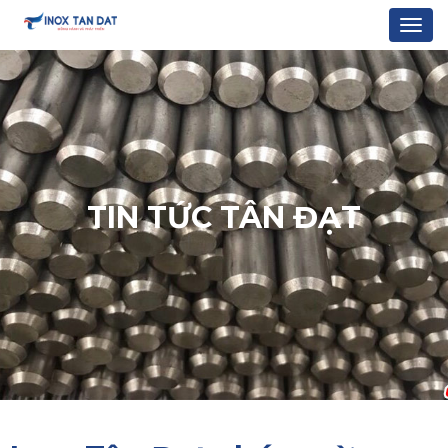
Togg
navi
TIN TỨC TÂN ĐẠT