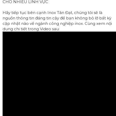
CHO NHIỀU LĨNH VỰC
Hãy tiếp tục bên cạnh Inox Tân Đạt, chúng tôi sẽ là
nguồn thông tin đáng tin cậy để bạn không bỏ lỡ bất kỳ
cập nhật nào về ngành công nghiệp inox. Cùng xem nội
dung chi tiết trong Video sau: