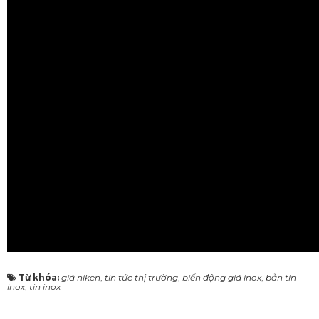
Từ khóa:
giá niken
,
tin tức thị trường
,
biến động giá inox
,
bản tin
inox
,
tin inox