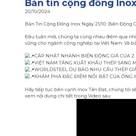
Bản tin cộng đồng Inox
20/10/2024
Bản Tin Cộng Đồng Inox Ngày 21/10: Biến Động 
Đầu tuần mới, chúng ta cùng nhau điểm qua nhữn
vững cho ngành công nghiệp tại Việt Nam. Và bả
CẬP NHẬT NHANH BIẾN ĐỘNG GIÁ CỦA 2 
VIỆT NAM TĂNG XUẤT KHẨU THÉP SANG 
WORLDSTEEL DỰ BÁO NHU CẦU THÉP GIẢ
KHÁM PHÁ ĐẶC ĐIỂM NỔI BẬT CỦA ỐNG I
Hãy tiếp tục bên cạnh Inox Tân Đạt, chúng tôi s
xem nội dung chi tiết trong Video sau: