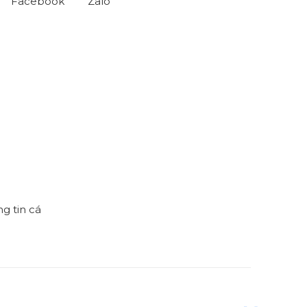
Facebook
Zalo
h
g tin cá