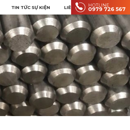
HOTLINE
TIN TỨC SỰ KIỆN
LIÊN HỆ
0979 726 567