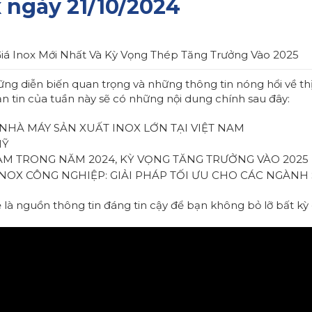
 ngày 21/10/2024
Giá Inox Mới Nhất Và Kỳ Vọng Thép Tăng Trưởng Vào 2025
g diễn biến quan trọng và những thông tin nóng hổi về thị
n tin của tuần này sẽ có những nội dung chính sau đây:
NHÀ MÁY SẢN XUẤT INOX LỚN TẠI VIỆT NAM
MỸ
M TRONG NĂM 2024, KỲ VỌNG TĂNG TRƯỞNG VÀO 2025
NOX CÔNG NGHIỆP: GIẢI PHÁP TỐI ƯU CHO CÁC NGÀNH
ẽ là nguồn thông tin đáng tin cậy để bạn không bỏ lỡ bất 