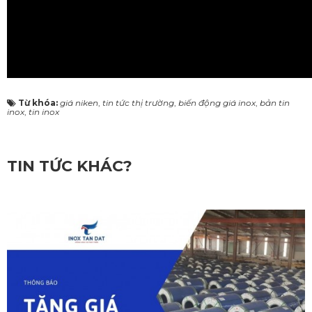
Từ khóa:
giá niken
,
tin tức thị trường
,
biến động giá inox
,
bản tin
inox
,
tin inox
TIN TỨC KHÁC?