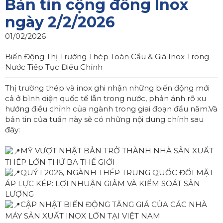
Bản tin cộng đồng Inox
ngày 2/2/2026
01/02/2026
Biến Động Thị Trường Thép Toàn Cầu & Giá Inox Trong
Nước Tiếp Tục Điều Chỉnh
Thị trường thép và inox ghi nhận những biến động mới
cả ở bình diện quốc tế lẫn trong nước, phản ánh rõ xu
hướng điều chỉnh của ngành trong giai đoạn đầu năm.Và
bản tin của tuần này sẽ có những nội dung chính sau
đây:
MỸ VƯỢT NHẬT BẢN TRỞ THÀNH NHÀ SẢN XUẤT
THÉP LỚN THỨ BA THẾ GIỚI
QUÝ I 2026, NGÀNH THÉP TRUNG QUỐC ĐỐI MẶT
ÁP LỰC KÉP: LỢI NHUẬN GIẢM VÀ KIỂM SOÁT SẢN
LƯỢNG
CẬP NHẬT BIẾN ĐỘNG TĂNG GIÁ CỦA CÁC NHÀ
MÁY SẢN XUẤT INOX LỚN TẠI VIỆT NAM