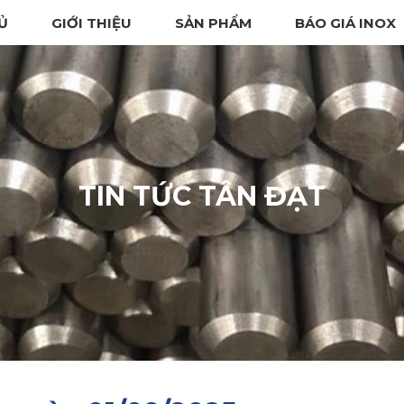
Ủ
GIỚI THIỆU
SẢN PHẨM
BÁO GIÁ INOX
TIN TỨC TÂN ĐẠT