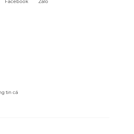
Facebook
Zalo
h
g tin cá