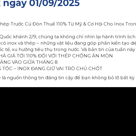
 ngày 01/09/2025
Thép Trước Cú Đòn Thuế 110% Từ Mỹ & Cơ Hội Cho Inox Tro
c khánh 2/9, chúng ta không chỉ nhìn lại hành trình lịch
 inox và thép – những vật liệu đang góp phần kiến tạo diệ
tế, xu hướng tiêu thụ trong nước. Và bản tin của tuần này
Á GIÁ TỚI 110% ĐỐI VỚI THÉP CHỐNG ĂN MÒN
ĂNG VÀO GIỮA THÁNG 8
TỐC – INOX ĐANG GIỮ VAI TRÒ CHỦ CHỐT
ẽ là nguồn thông tin đáng tin cậy để bạn không bỏ lỡ bất 