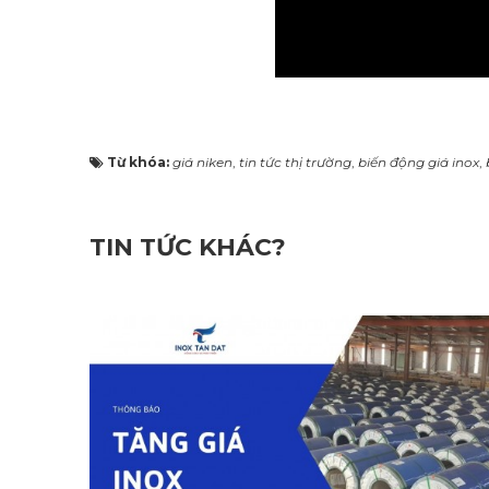
Từ khóa:
giá niken
,
tin tức thị trường
,
biến động giá inox
,
TIN TỨC KHÁC?