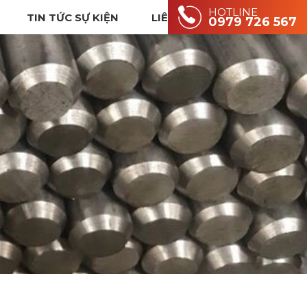
HOTLINE
TIN TỨC SỰ KIỆN
LIÊN HỆ
0979 726 567