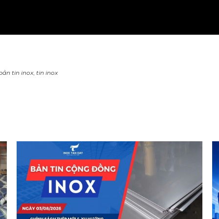
bản tin inox
,
tin inox